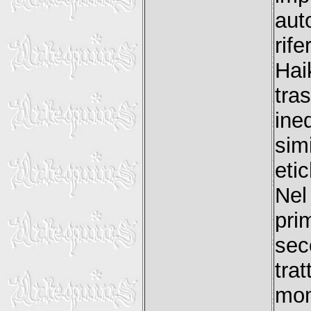
aut
rif
Hai
tra
ine
sim
eti
Nel
pr
sec
tra
mom