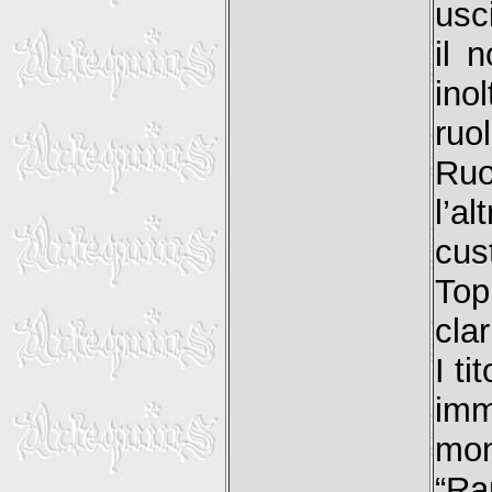
usc
il 
ino
ruo
Ruo
l’a
cus
Top
clar
I ti
imm
mon
“Ra