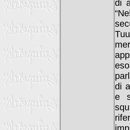
di 
“Ne
sec
Tuu
mer
app
es
par
di 
e s
squ
rif
imp