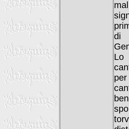
mal
sig
pri
di
Gen
Lo
can
per
can
ben
spo
tor