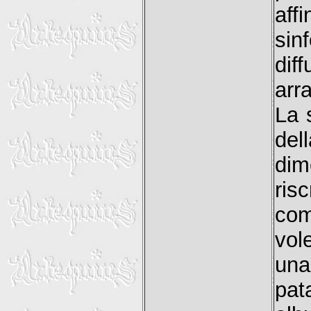
aff
sin
dif
arra
La 
del
dim
ris
com
vol
una
pat