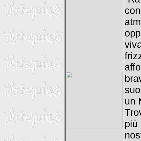
con
atm
opp
viv
fri
aff
bra
suo
un 
Tro
più
nos