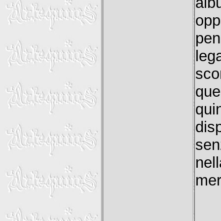
alb
opp
pen
leg
sco
que
qui
dis
sen
nel
mer