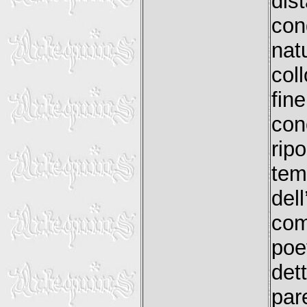
dis
co
na
col
fin
con
ri
tem
del
com
poe
det
par