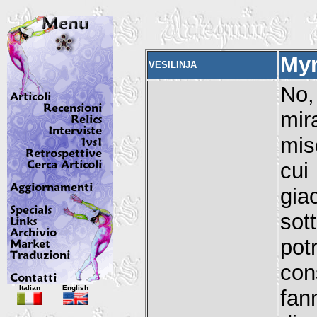
Myr
VESILINJA
No,
mi
mis
cui
gia
sot
po
con
Italian
English
fan