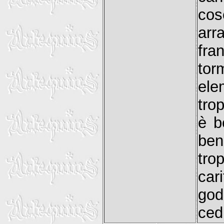
cos
arr
fra
tor
ele
tro
è b
ben
tro
car
god
ced