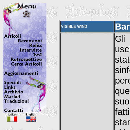
Bar
VISIBLE WIND
Gli
usc
sta
sin
per
que
suo
fat
Italian
English
sta