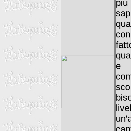
più
sap
qua
con
fat
qua
e 
com
sco
bis
liv
un'
can