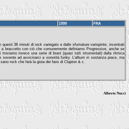
1999
FRA
questi 38 minuti di rock variegato e dalle sfumature variopinte, incentrati
i va a braccetto con ciò che comunemente definiamo Progressive, anche se
roviamo invece una serie di brani (quasi tutti strumentali) dalla ritmica
sce sovente ad avvicinarci a sonorità funky. L'album in sostanza piace, ma
ano rock che farà la gioia dei fans di Clapton & c.
Alberto Nucci