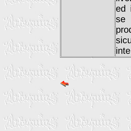
ed 
se 
pr
si
int