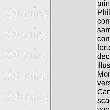
pri
Phi
con
sam
con
for
dec
ill
Mon
ver
Ca
sca
voc