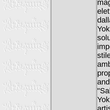
ma
ele
dal
Yok
sol
imp
sti
amb
pro
and
"Sa
Yok
art