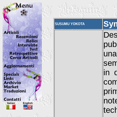
Sy
SUSUMU YOKOTA
Des
pub
una
sem
in 
com
pri
not
Italian
English
tec