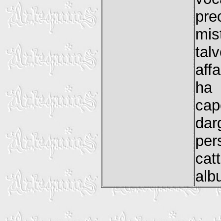
pr
mis
tal
aff
ha
cap
dar
per
cat
alb