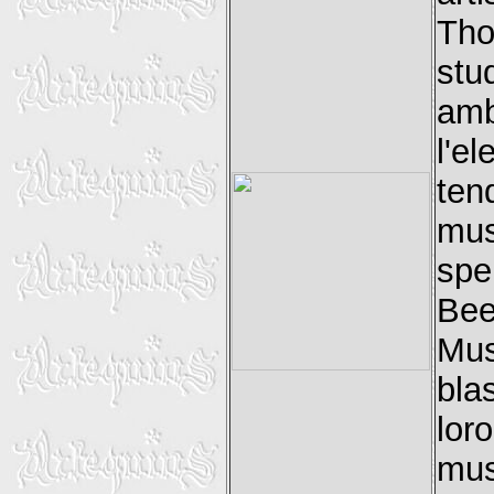
Tho
stu
amb
l'e
te
mu
spe
Bee
Mus
bla
lor
mu