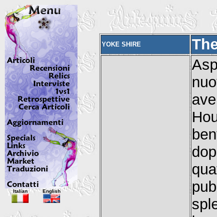
The
YOKE SHIRE
Asp
nuo
ave
Hou
ben
dop
qu
pub
Italian
English
spl