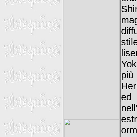
Sh
mag
dif
sti
lis
Yok
più 
Her
ed 
nel
est
orm