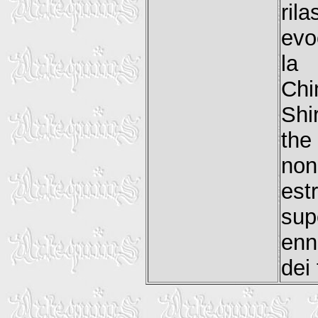
ril
evo
la 
Chi
Shi
the
non
est
sup
enn
dei 