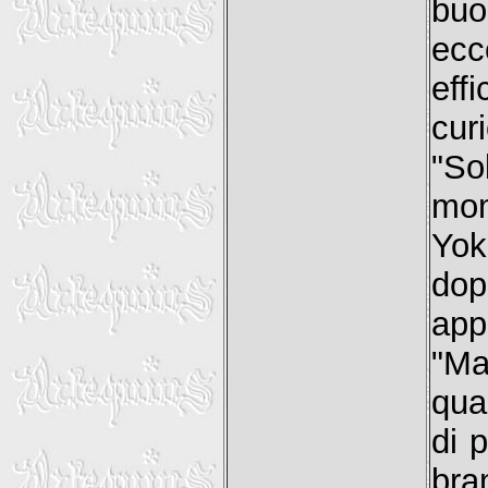
buo
ecc
effi
cur
"So
mom
Yok
do
app
"Ma
qua
di 
bra