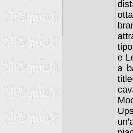
dis
ott
br
att
tip
e L
a b
tit
cav
Mo
Up
un
pia