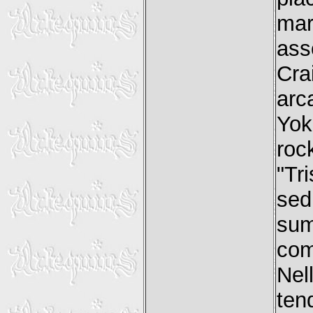
mar
ass
Cra
arc
Yok
roc
"Tr
sed
sum
co
Nel
ten