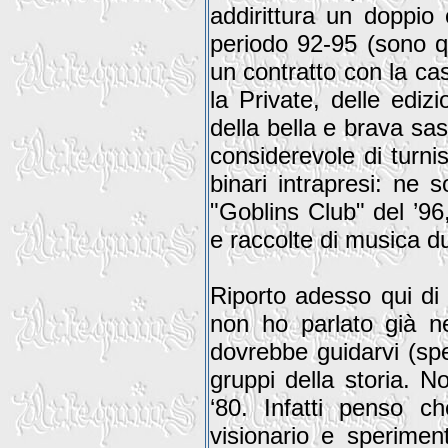
addirittura un doppio
periodo 92-95 (sono q
un contratto con la c
la Private, delle ediz
della bella e brava sa
considerevole di turni
binari intrapresi: ne so
"Goblins Club" del ’96
e raccolte di musica du
Riporto adesso qui di s
non ho parlato già nel
dovrebbe guidarvi (sper
gruppi della storia. No
‘80. Infatti penso ch
visionario e sperimen