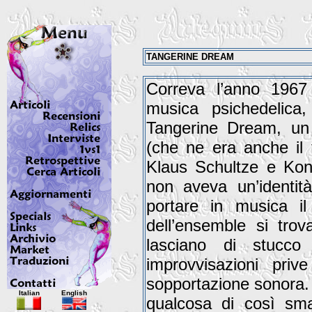
TANGERINE DREAM
Correva l’anno 1967 
musica psichedelica
Tangerine Dream, un
(che ne era anche il 
Klaus Schultze e Konr
non aveva un’identit
portare in musica il 
dell’ensemble si trov
lasciano di stucco
improvvisazioni priv
Italian
English
sopportazione sonora. T
qualcosa di così sma