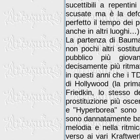
sucettibili a repentin
scusate ma è la defo
perfetto il tempo dei
anche in altri luoghi…)
La partenza di Bauma
non pochi altri sostitu
pubblico più giova
decisamente più ritmat
in questi anni che i T
di Hollywood (la prima
Friedkin, lo stesso d
prostituzione più oscen
e "Hyperborea" sono 
sono dannatamente ban
melodia e nella ritmic
verso ai vari Kraftwe