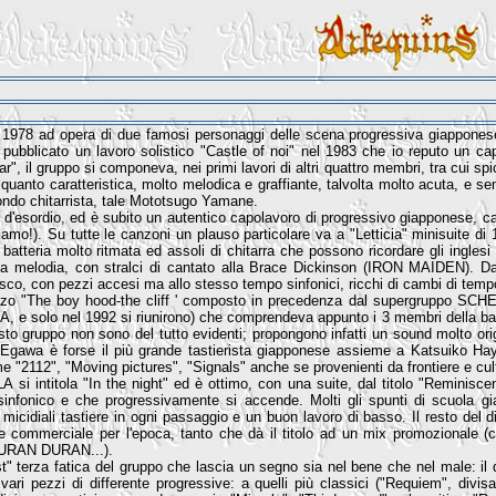
1978 ad opera di due famosi personaggi delle scena progressiva giapponese
bblicato un lavoro solistico "Castle of noi" nel 1983 che io reputo un capo
", il gruppo si componeva, nei primi lavori di altri quattro membri, tra cui sp
quanto caratteristica, molto melodica e graffiante, talvolta molto acuta, e se
ndo chitarrista, tale Mototsugo Yamane.
o d'esordio, ed è subito un autentico capolavoro di progressivo giapponese, 
oviamo!). Su tutte le canzoni un plauso particolare va a "Letticia" minisuite di 
a batteria molto ritmata ed assoli di chitarra che possono ricordare gli ingle
la melodia, con stralci di cantato alla Brace Dickinson (IRON MAIDEN). Da
sco, con pezzi accesi ma allo stesso tempo sinfonici, ricchi di cambi di tempo
ezzo "The boy hood-the cliff ' composto in precedenza dal supergruppo 
, e solo nel 1992 si riunirono) che comprendeva appunto i 3 membri della ba
to gruppo non sono del tutto evidenti; propongono infatti un sound molto origi
(Egawa è forse il più grande tastierista giapponese assieme a Katsuiko Ha
"2112", "Moving pictures", "Signals" anche se provenienti da frontiere e cul
si intitola "In the night" ed è ottimo, con una suite, dal titolo "Reminiscen
zio sinfonico e che progressivamente si accende. Molti gli spunti di
icidiali tastiere in ogni passaggio e un buon lavoro di basso. Il resto del dis
 commerciale per l'epoca, tanto che dà il titolo ad un mix promozionale (co
i DURAN DURAN...).
t" terza fatica del gruppo che lascia un segno sia nel bene che nel male: il
ari pezzi di differente progressive: a quelli più classici ("Requiem", divis