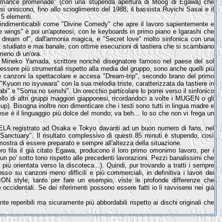
 "Romance promenade" (con una stupenda apertura di Moog di Egawa) che
 si uniscono, fino allo scioglimento del 1988, il bassista Ruyichi Sasai e il
 5 elementi.
 indimenticabili come "Divine Comedy" che apre il lavoro sapientemente e
he wings" è poi un'apoteosi, con le keyboards in primo piano e Igarashi che
he dream of", dall'armonia magica, e "Secret love" molto sinfonica con una
, studiato e mai banale, con ottime esecuzioni di tastiera che si scambiano
meno di un'ora.
i Mineko Yamada, scrittore nonché disegnatore famoso nel paese del sol
d essere più strumentali rispetto alla media del gruppo, sono anche quelli più
e canzoni la spettacolare e accesa "Dream-trip", secondo brano del primo
"Kyuon no isyuwara" con la sua melodia triste, caratterizzata da tastiere in
Tabi" e "Soma no senshi". Un orecchio particolare lo porrei verso il sinfonico
lo di altri gruppi maggiori giapponesi, ricordandoci a volte i MUGEN o gli
. Bisogna inoltre non dimenticare che i testi sono tutti in lingua madre e
nese è il linguaggio più dolce del mondo; va beh... lo so che non vi frega un
OVELA registrato ad Osaka e Tokyo davanti ad un buon numero di fans, nel
anctuary". Il risultato complessivo di questi 85 minuti è stupendo, così
dimostra di essere preparato e sempre all'altezza della situazione.
fila il già citato Egawa, producono il loro primo omonimo lavoro, per i
n po' sotto tono rispetto alle precedenti lavorazioni. Pezzi banalissimi che
più orientata verso la discoteca...). Quindi, pur trovando a tratti i sempre
so su canzoni meno difficili e più commerciali, in definitiva i lavori dei
ION style, tanto per fare un esempio, viste le profonde differenze che
occidentali. Se dei riferimenti possono essere fatti io li ravviserei nei già
nte reperibili ma sicuramente più abbordabili rispetto ai dischi originali che