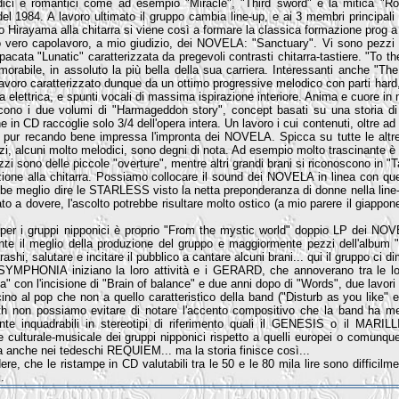
odici e romantici come ad esempio "Miracle", "Third sword" e la mitica
del 1984. A lavoro ultimato il gruppo cambia line-up, e ai 3 membri principali
lo Hirayama alla chitarra si viene così a formare la classica formazione prog a
o vero capolavoro, a mio giudizio, dei NOVELA: "Sanctuary". Vi sono pezzi
acata "Lunatic" caratterizzata da pregevoli contrasti chitarra-tastiere. "To t
morabile, in assoluto la più bella della sua carriera. Interessanti anche "T
lavoro caratterizzato dunque da un ottimo progressive melodico con parti hard
 elettrica, e spunti vocali di massima ispirazione interiore. Anima e cuore in 
cono i due volumi di "Harmageddon story", concept basati su una storia d
e in CD raccoglie solo 3/4 dell'opera intera. Un lavoro i cui contenuti, oltre a
o, pur recando bene impressa l'impronta dei NOVELA. Spicca su tutte le altr
zzi, alcuni molto melodici, sono degni di nota. Ad esempio molto trascinante è 
ezzi sono delle piccole "overture", mentre altri grandi brani si riconoscono in "
ione alla chitarra. Possiamo collocare il sound dei NOVELA in linea con quel
meglio dire le STARLESS visto la netta preponderanza di donne nella line-up)
to a dovere, l'ascolto potrebbe risultare molto ostico (a mio parere il giappo
i per i gruppi nipponici è proprio "From the mystic world" doppio LP dei N
te il meglio della produzione del gruppo e maggiormente pezzi dell'album "S
rashi, salutare e incitare il pubblico a cantare alcuni brani... qui il gruppo ci 
MPHONIA iniziano la loro attività e i GERARD, che annoverano tra le loro 
 con l'incisione di "Brain of balance" e due anni dopo di "Words", due lavori u
no al pop che non a quello caratteristico della band ("Disturb as you like" e 
ynth non possiamo evitare di notare l'accento compositivo che la band ha mes
 inquadrabili in stereotipi di riferimento quali il GENESIS o il MARILL
 culturale-musicale dei gruppi nipponici rispetto a quelli europei o comunque 
nche nei tedeschi REQUIEM... ma la storia finisce così...
re, che le ristampe in CD valutabili tra le 50 e le 80 mila lire sono difficilme
.