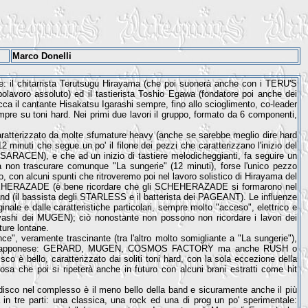
Marco Donelli
: il chitarrista Terutsugu Hirayama (che poi suonerà anche con i TERU'S
lavoro assoluto) ed il tastierista Toshio Egawa (fondatore poi anche dei
icca il cantante Hisakatsu Igarashi sempre, fino allo scioglimento, co-leader
mpre su toni hard. Nei primi due lavori il gruppo, formato da 6 componenti,
caratterizzato da molte sfumature heavy (anche se sarebbe meglio dire hard
12 minuti che segue un po' il filone dei pezzi che caratterizzano l'inizio del
si SARACEN), e che ad un inizio di tastiere melodicheggianti, fa seguire un
 non trascurare comunque "La sungerie" (12 minuti), forse l'unico pezzo
, con alcuni spunti che ritroveremo poi nel lavoro solistico di Hirayama del
SCHEHERAZADE (è bene ricordare che gli SCHEHERAZADE si formarono nel
nd (il bassista degli STARLESS e il batterista dei PAGEANT). Le influenze
nale e dalle caratteristiche particolari, sempre molto "acceso", elettrico e
yashi dei MUGEN); ciò nonostante non possono non ricordare i lavori dei
ture lontane.
ce", veramente trascinante (tra l'altro molto somigliante a "La sungerie"),
 scuola giapponese: GERARD, MUGEN, COSMOS FACTORY ma anche RUSH o
co è bello, caratterizzato dai soliti toni hard, con la sola eccezione della
sa che poi si ripeterà anche in futuro con alcuni brani estratti come hit
 disco nel complesso è il meno bello della band e sicuramente anche il più
a in tre parti: una classica, una rock ed una di prog un po' sperimentale: