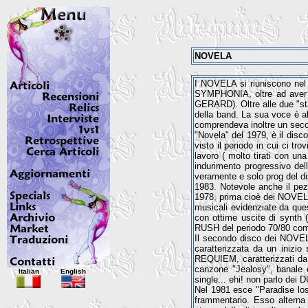
NOVELA
I NOVELA si riuniscono nel 
SYMPHONIA, oltre ad aver pu
GERARD). Oltre alle due "star
della band. La sua voce è al
comprendeva inoltre un seco
"Novela" del 1979, è il disc
visto il periodo in cui ci tr
lavoro ( molto tirati con un
indurimento progressivo del
veramente e solo prog del di
1983. Notevole anche il p
1978, prima cioè dei NOVELA
musicali evidenziate da ques
con ottime uscite di synth 
RUSH del periodo 70/80 come 
Il secondo disco dei NOVELA 
caratterizzata da un ini
REQUIEM, caratterizzati da m
canzone "Jealosy", banale e
Italian
English
single... ehi! non parlo de
Nel 1981 esce "Paradise los
frammentario. Esso alterna v