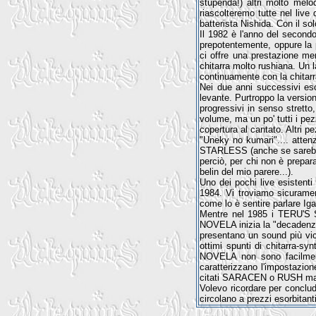
stupenda!) altri molto mel
riascolteremo tutte nel live 
batterista Nishida. Con il so
Il 1982 è l'anno del second
prepotentemente, oppure la p
ci offre una prestazione me
chitarra molto rushiana. Un 
continuamente con la chitarra
Nei due anni successivi es
levante. Purtroppo la version
progressivi in senso strett
volume, ma un po' tutti i pe
copertura al cantato. Altri p
"Uneky no kumari".... attenz
STARLESS (anche se sarebbe 
perciò, per chi non è prepara
belin del mio parere...).
Uno dei pochi live esistent
1984. Vi troviamo sicuramen
come lo è sentire parlare Iga
Mentre nel 1985 i TERU'S SY
NOVELA inizia la "decadenza"
presentano un sound più vici
ottimi spunti di chitarra-s
NOVELA non sono facilmente
caratterizzano l'impostazione
citati SARACEN o RUSH ma a
Volevo ricordare per conclude
circolano a prezzi esorbitanti