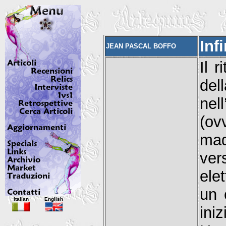
Infi
JEAN PASCAL BOFFO
Il 
del
ne
(ov
mad
ve
ele
un 
Italian
English
ini