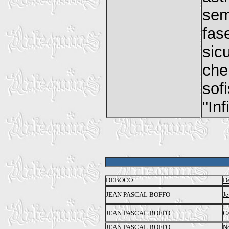
sem
fa
sic
che
sofi
"Inf
DEBOCO
D
JEAN PASCAL BOFFO
Je
JEAN PASCAL BOFFO
Ca
JEAN PASCAL BOFFO
N