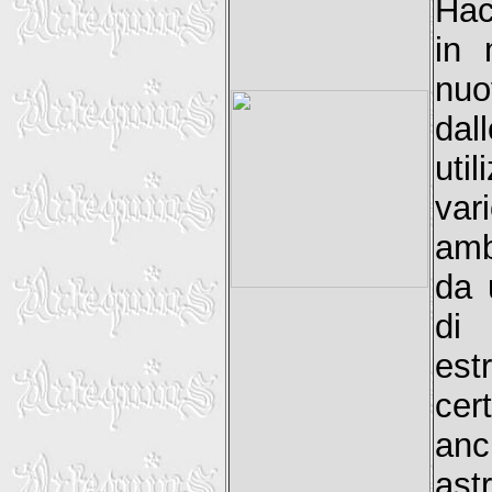
Hac
in 
nuo
dal
uti
va
amb
da 
di 
est
cer
anc
ast