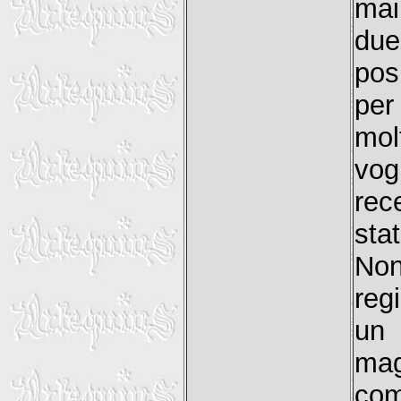
mai
du
pos
per
mol
vog
rec
sta
Non
reg
un 
mag
com