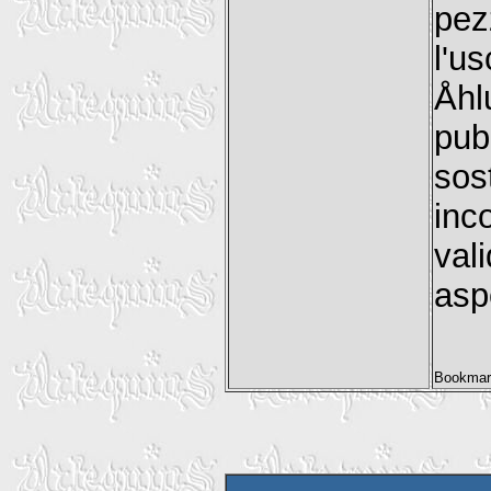
pez
l'u
Åhl
pub
sos
inc
val
aspe