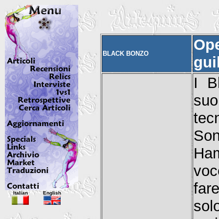
Ope
BLACK BONZO
gui
I B
suo
tec
Son
Ham
voc
far
Italian
English
so