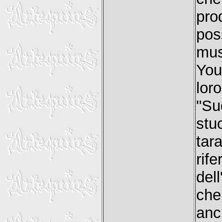
pro
pos
mus
You
lor
"Su
stu
tar
rif
del
che
anc