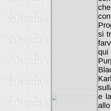
che
con
Pro
si 
farv
qui
Pur
Bla
Kar
sul
e l
all