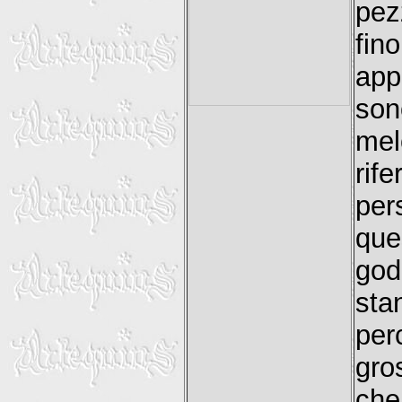
pez
fin
app
son
mel
rif
per
que
god
sta
per
gro
che