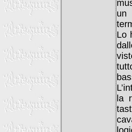
mus
un 
ter
Lo 
dall
vis
tut
bas
L’i
la 
tast
cav
log