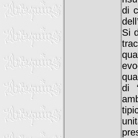
di 
dell
Si 
tra
qua
evo
qua
di 
amb
tipi
uni
pre