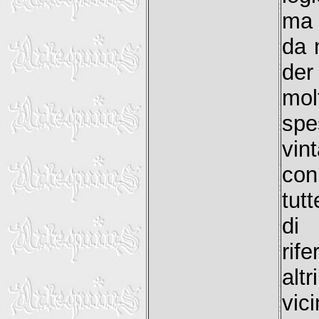
ma 
da 
der
mol
spe
vin
con
tut
di 
rif
alt
vici