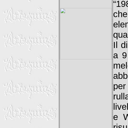
“19
che
ele
qua
Il 
a 9
mel
abb
per
rul
liv
e W
ris