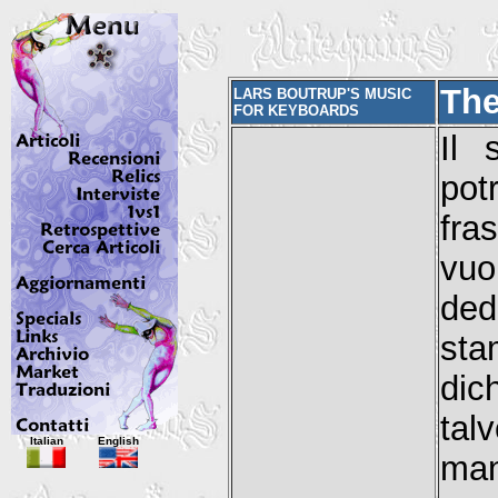
Th
LARS BOUTRUP'S MUSIC
FOR KEYBOARDS
Il 
pot
fra
vuo
ded
st
dic
tal
Italian
English
ma