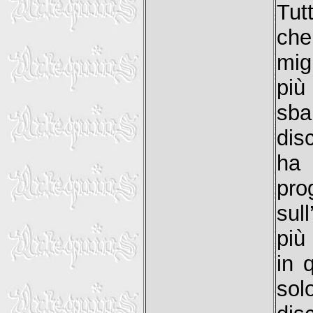
Tut
che
mig
pi
sba
dis
ha 
pr
sul
più
in 
sol