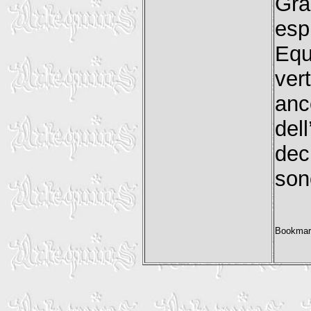
Gra
esp
Equ
ver
anco
del
dec
sono