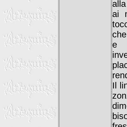
all
ai 
tocc
che
e s
inve
pl
ren
Il l
zo
di
bis
fre