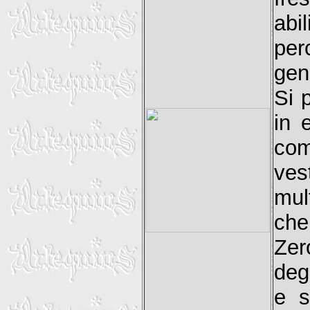
abi
per
gene
Si 
in 
com
ves
mul
che
Zer
deg
e s