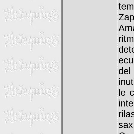
tem
Zap
Am
rit
det
ecu
del
inu
le 
int
ril
sax 