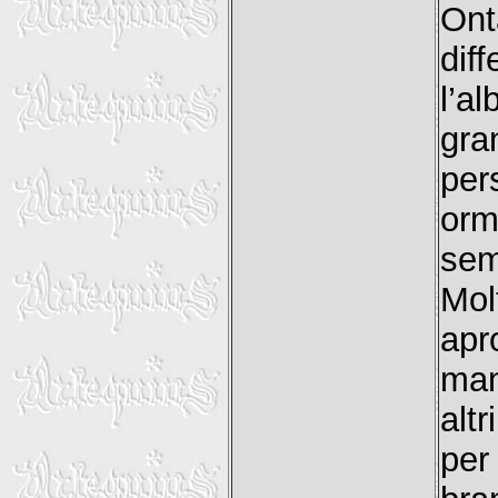
Ont
dif
l’a
gra
per
orm
sem
Mol
apr
man
altr
per