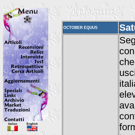
Sat
OCTOBER EQUUS
Seg
con 
che
usc
ita
el
ava
con
Italian
English
for