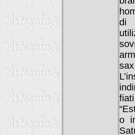
br
hom
di 
util
so
arm
sax
L’i
ind
fia
“Es
o i
Sat