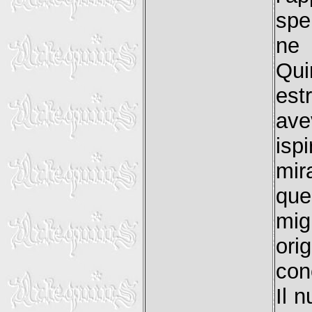
spe
ne 
Qui
est
ave
isp
mir
que
mig
or
con
Il n