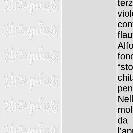
ter
vio
con
fla
Alf
fo
“st
chi
pen
Nel
mol
da 
l’a