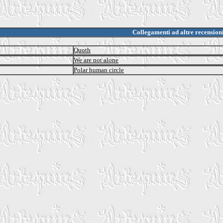
Collegamenti ad altre recension
Quoth
We are not alone
Polar human circle