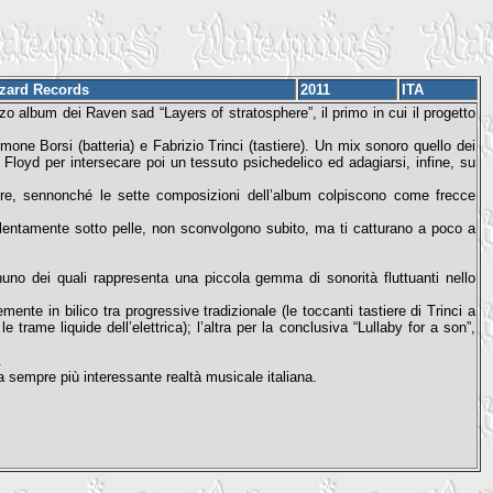
izard Records
2011
ITA
o album dei Raven sad “Layers of stratosphere”, il primo in cui il progetto
one Borsi (batteria) e Fabrizio Trinci (tastiere). Un mix sonoro quello dei
 Floyd per intersecare poi un tessuto psichedelico ed adagiarsi, infine, su
ire, sennonché le sette composizioni dell’album colpiscono come frecce
lentamente sotto pelle, non sconvolgono subito, ma ti catturano a poco a
uno dei quali rappresenta una piccola gemma di sonorità fluttuanti nello
nte in bilico tra progressive tradizionale (le toccanti tastiere di Trinci a
 trame liquide dell’elettrica); l’altra per la conclusiva “Lullaby for a son”,
.
 sempre più interessante realtà musicale italiana.