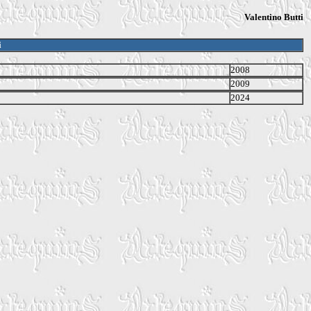
Valentino Butti
i
2008
2009
2024