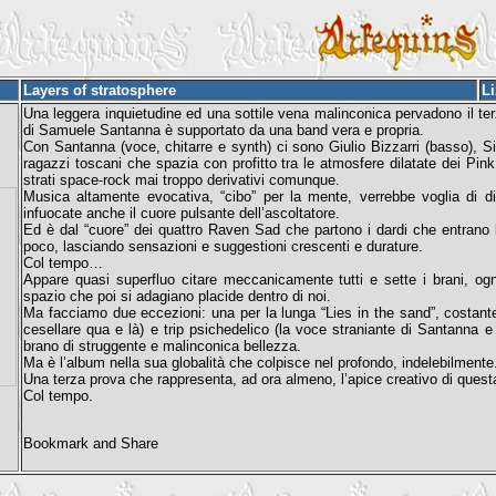
Layers of stratosphere
L
Una leggera inquietudine ed una sottile vena malinconica pervadono il terz
di Samuele Santanna è supportato da una band vera e propria.
Con Santanna (voce, chitarre e synth) ci sono Giulio Bizzarri (basso), Sim
ragazzi toscani che spazia con profitto tra le atmosfere dilatate dei Pink
strati space-rock mai troppo derivativi comunque.
Musica altamente evocativa, “cibo” per la mente, verrebbe voglia di d
infuocate anche il cuore pulsante dell’ascoltatore.
Ed è dal “cuore” dei quattro Raven Sad che partono i dardi che entrano 
poco, lasciando sensazioni e suggestioni crescenti e durature.
Col tempo…
Appare quasi superfluo citare meccanicamente tutti e sette i brani, ogn
spazio che poi si adagiano placide dentro di noi.
Ma facciamo due eccezioni: una per la lunga “Lies in the sand”, costanteme
cesellare qua e là) e trip psichedelico (la voce straniante di Santanna e le
brano di struggente e malinconica bellezza.
Ma è l’album nella sua globalità che colpisce nel profondo, indelebilmente
Una terza prova che rappresenta, ad ora almeno, l’apice creativo di questa
Col tempo.