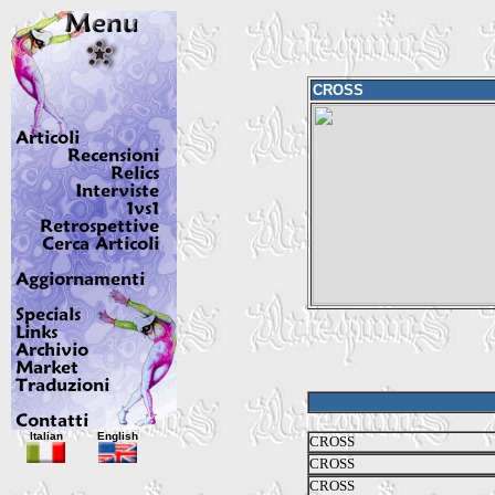
CROSS
Italian
English
CROSS
CROSS
CROSS