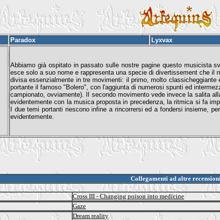
Paradox
Lyxvax
Abbiamo già ospitato in passato sulle nostre pagine questo musicista 
esce solo a suo nome e rappresenta una specie di divertissement che il nost
divisa essenzialmente in tre movimenti: il primo, molto classicheggiante e
portante il famoso "Bolero", con l'aggiunta di numerosi spunti ed intermezzi, 
campionato, ovviamente). Il secondo movimento vede invece la salita alla ri
evidentemente con la musica proposta in precedenza, la ritmica si fa impr
I due temi portanti riescono infine a rincorrersi ed a fondersi insieme, per
evidentemente.
Collegamenti ad altre recension
Cross III - Changing poison into medicine
Gaze
Dream reality