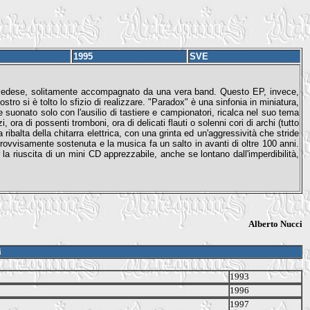
1995
SVE
svedese, solitamente accompagnato da una vera band. Questo EP, invece,
ro si è tolto lo sfizio di realizzare. "Paradox" è una sinfonia in miniatura,
 suonato solo con l'ausilio di tastiere e campionatori, ricalca nel suo tema
ora di possenti tromboni, ora di delicati flauti o solenni cori di archi (tutto
balta della chitarra elettrica, con una grinta ed un'aggressività che stride
ovvisamente sostenuta e la musica fa un salto in avanti di oltre 100 anni.
 la riuscita di un mini CD apprezzabile, anche se lontano dall'imperdibilità,
Alberto Nucci
i
1993
1996
1997