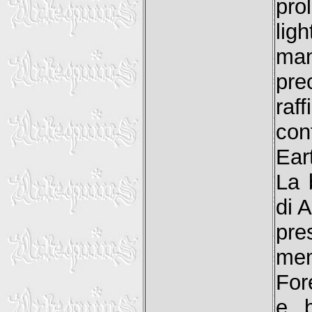
pro
lig
man
pre
ra
con
Eart
La 
di A
pre
mem
For
e b