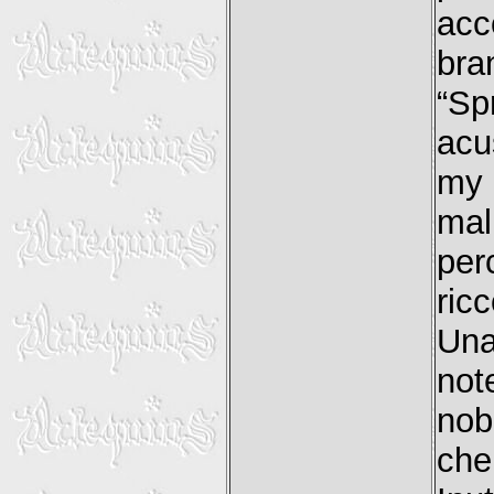
acc
br
“Sp
acu
my
mal
per
ricc
Una
no
nob
che