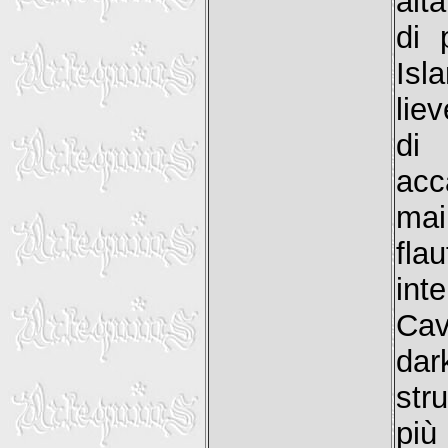
alt
di 
Isla
lie
di
acc
mai
fla
int
Cav
dar
str
pi