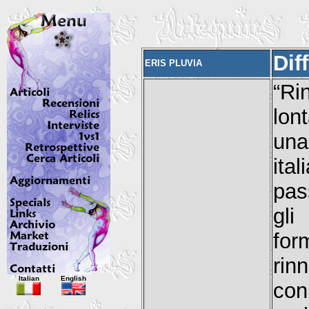
Dif
ERIS PLUVIA
“Ri
lon
una
ita
pas
gl
fo
rin
Italian
English
con