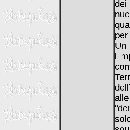
dei
nuo
qua
per
Un 
l’i
com
Te
del
all
“de
sol
sou