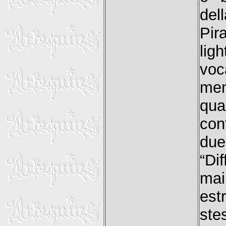
del
Pir
lig
voc
mem
qua
con
due 
“Di
mai 
est
stes