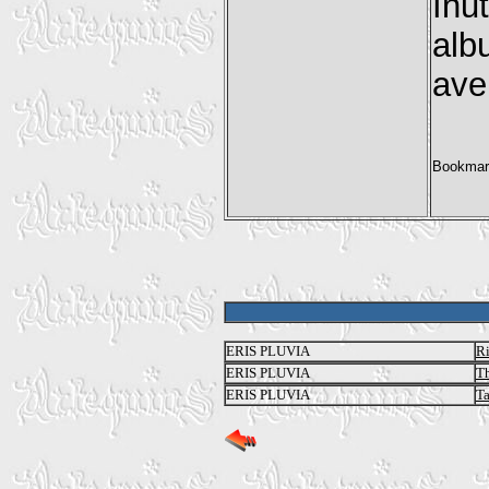
Inu
alb
ave
ERIS PLUVIA
Ri
ERIS PLUVIA
Th
ERIS PLUVIA
Ta