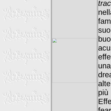
tra
nel
fam
suo
buo
acu
eff
una
dre
alt
più
Eff
fea