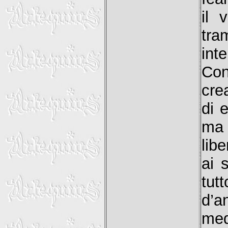
il 
tra
int
Con
cre
di 
ma 
libe
ai 
tut
d’a
me