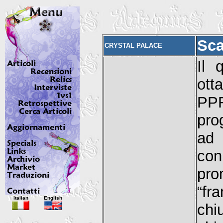
Sca
CRYSTAL PALACE
Il 
ott
PPR
pro
ad 
con
pro
“fr
Italian
English
chi