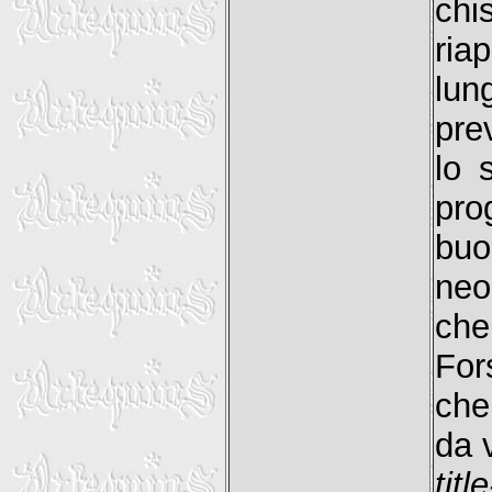
chi
ria
lun
pre
lo 
pro
buon
neo
che
For
che
da 
titl