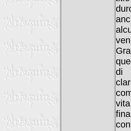
dur
anc
alc
ven
Gra
que
di
cla
com
vit
fin
con