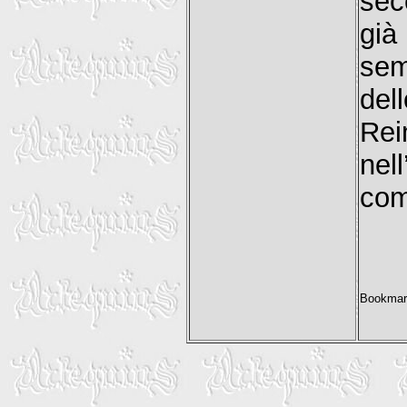
sec
già
sem
del
Rei
nel
com