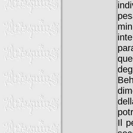
ind
pes
min
in
pa
que
degl
Beh
dim
del
pot
Il 