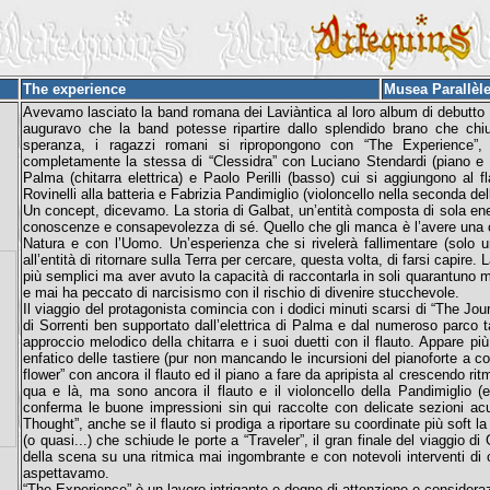
The experience
Musea Parallèl
Avevamo lasciato la band romana dei Laviàntica al loro album di debutto “
auguravo che la band potesse ripartire dallo splendido brano che chi
speranza, i ragazzi romani si ripropongono con “The Experience”,
completamente la stessa di “Clessidra” con Luciano Stendardi (piano e 
Palma (chitarra elettrica) e Paolo Perilli (basso) cui si aggiungono al 
Rovinelli alla batteria e Fabrizia Pandimiglio (violoncello nella seconda del
Un concept, dicevamo. La storia di Galbat, un’entità composta di sola en
conoscenze e consapevolezza di sé. Quello che gli manca è l’avere una co
Natura e con l’Uomo. Un’esperienza che si rivelerà fallimentare (solo
all’entità di ritornare sulla Terra per cercare, questa volta, di farsi capire
più semplici ma aver avuto la capacità di raccontarla in soli quarantuno m
e mai ha peccato di narcisismo con il rischio di divenire stucchevole.
Il viaggio del protagonista comincia con i dodici minuti scarsi di “The Jour
di Sorrenti ben supportato dall’elettrica di Palma e dal numeroso parco 
approccio melodico della chitarra e i suoi duetti con il flauto. Appare pi
enfatico delle tastiere (pur non mancando le incursioni del pianoforte a c
flower” con ancora il flauto ed il piano a fare da apripista al crescendo r
qua e là, ma sono ancora il flauto e il violoncello della Pandimiglio (ed
conferma le buone impressioni sin qui raccolte con delicate sezioni acus
Thought”, anche se il flauto si prodiga a riportare su coordinate più soft 
(o quasi...) che schiude le porte a “Traveler”, il gran finale del viaggio di
della scena su una ritmica mai ingombrante e con notevoli interventi di 
aspettavamo.
“The Experience” è un lavoro intrigante e degno di attenzione e considerazio