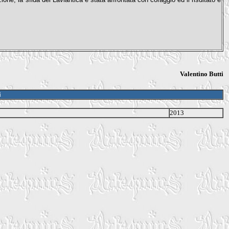
Valentino Butti
i
2013