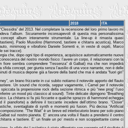
e
2018
ITA
Clessidra” del 2013. Nel completare la recensione del loro primo lavoro mi
udeva l’album. Sicuramente inconsapevoli di questa mia personalissima
 concept album interamente strumentale. La line-up è rimasta quasi
tastiere), Paolo Musolino (Hammond, tastiere e chitarra acustica), Marco
flauto, minimoog e vibrafono Daniele Sorrenti e, in veste di ospiti, Marco
le sei tracce).
ergia che, dopo ogni tipo di esperienza, acquisisce automaticamente nuove
noscenza del nostro mondo fisico: l’avere un corpo, il relazionarsi con la
 un fiore sembra comprendere “l’essenza” di Galbat) ma che non impedirà
. La sfida concept, per giunta senza l’ausilio di una voce narrante, non è delle
inuti di musica depone già a favore della band che mai è andata “fuori giri”
ney”, un brano frizzante in cui subito notiamo il notevole apporto del flauto
tastiere. Un sound che ricorda, seppur vagamente, i Camel per il notevole
ù spiccata la propensione rock della sezione ritmica e più “new prog” l’uso
onferire un mood più classico al sound). Tinte delicate dipingono “Breathing
itmico. La chitarra si fa più ficcante e qualche sprazzo di hammond echeggia
 il pianoforte) a definire il toccante incedere dell’ottimo brano. “Closer”
tiche, sventagliate di synth e momenti più fusion. Più decisa “Artificial
la composizione. “The Wait” è un breve ed interlocutorio brano per solo piano
 Galbat sul nostro pianeta. E’ ancora una volta il flauto a prendersi il centro
chitarra e tastiere. E’ un finale un po’ mesto e non scoppiettante come ci
ne, la sfida dei Laviàntica è stata affrontata con coraggio ed il risultato è