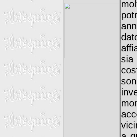
mol
pot
ann
dat
aff
sia
cos
son
inv
mom
acc
vic
a q