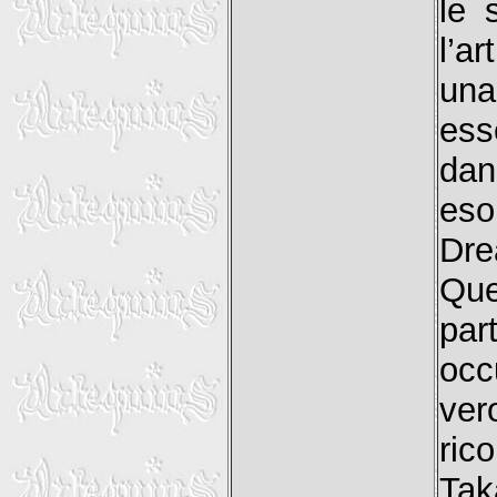
le 
l’a
una
ess
dan
eso
Dre
Qu
par
occ
ver
ric
Tak