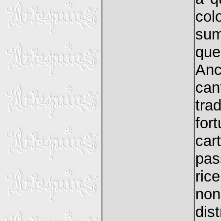
col
su
que
Anc
can
tr
for
car
pa
ric
non
dis