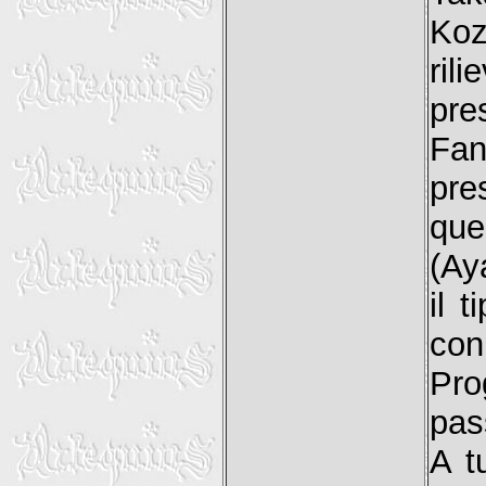
Koz
ril
pre
Fan
pre
que
(Ay
il 
con
Pro
pas
A t