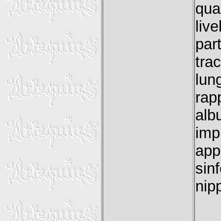
qua
liv
par
tra
lu
rap
al
imp
app
sin
nip