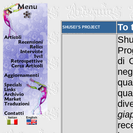
To 
SHUSEI’S PROJECT
Shu
Pro
di 
neg
qua
qua
div
gia
Italian
English
rec