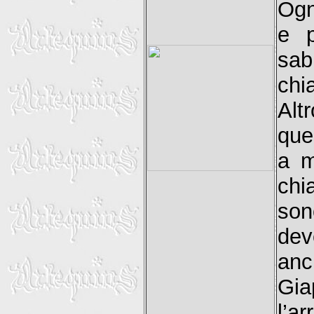
Ogn
e p
sab
chi
Alt
que
a m
chi
son
dev
anc
Gia
l’a