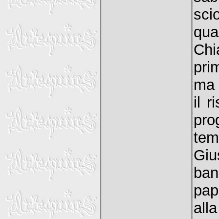
sci
qua
Chia
pri
ma 
il r
pro
tem
Giu
ban
pap
all