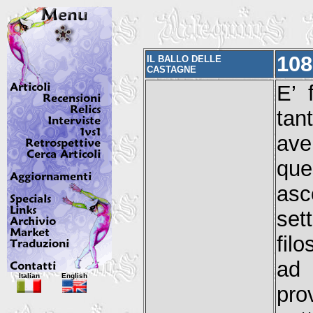
108
IL BALLO DELLE
CASTAGNE
E’ 
tan
ave
que
asc
set
filo
ad 
Italian
English
pro