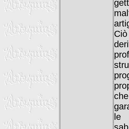
get
mal
arti
Ciò
der
pro
str
pr
pro
che
gar
le 
sab