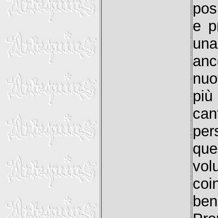
posi
e p
una
anc
nuo
più
ca
pe
qu
vo
coi
ben