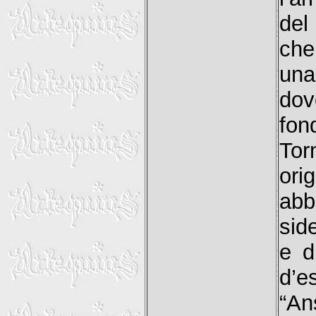
del
che
una
do
fon
Tor
ori
abb
sid
e d
d’e
“An