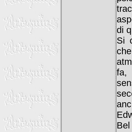
tra
asp
di 
Si 
che
atm
fa,
sen
sec
anc
Edw
Bel