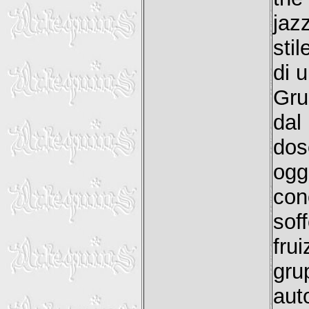
jaz
sti
di 
Gru
dal
dos
ogg
co
sof
fru
gru
aut