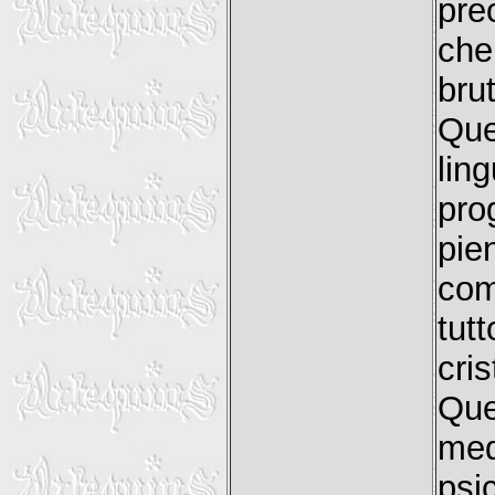
pre
che
brut
Que
lin
pro
pi
com
tut
cris
Qu
med
psi