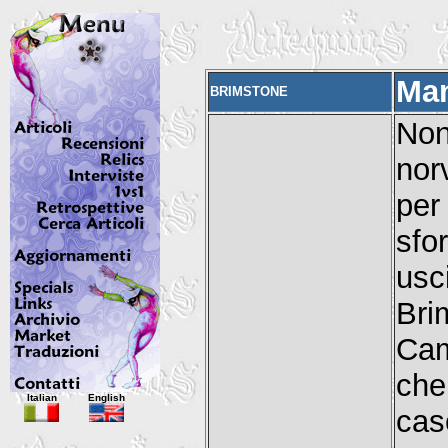
Ma
BRIMSTONE
No
nor
per
sfo
us
Bri
Cam
che
Italian
English
cas