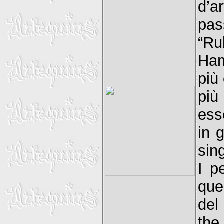
d’a
pas
“Ru
Ham
più 
più
ess
in 
sing
I p
quel
del
the