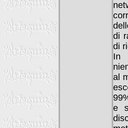
ne
cor
del
di 
di 
In 
nie
al 
esc
99%
e s
dis