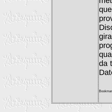
met
que
pro
Dis
gi
pro
qua
da t
Date