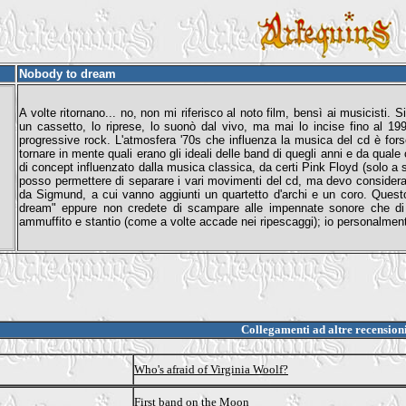
Nobody to dream
A volte ritornano... no, non mi riferisco al noto film, bensì ai musicisti
un cassetto, lo riprese, lo suonò dal vivo, ma mai lo incise fino al 1
progressive rock. L'atmosfera '70s che influenza la musica del cd è forse
tornare in mente quali erano gli ideali delle band di quegli anni e da qual
di concept influenzato dalla musica classica, da certi Pink Floyd (solo a
posso permettere di separare i vari movimenti del cd, ma devo considerarli
da Sigmund, a cui vanno aggiunti un quartetto d'archi e un coro. Quest
dream" eppure non credete di scampare alle impennate sonore che di t
ammuffito e stantio (come a volte accade nei ripescaggi); io personalmen
Collegamenti ad altre recension
Who's afraid of Virginia Woolf?
First band on the Moon