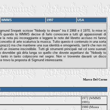
WMMS
1997
USA
. Sigmund Snopek scrisse "Nobody to dream" tra il 1968 e il 1970, lo mise in
995 quando la WMMS decise di farlo conoscere a tutti gli appassionati di
 la nota più incoraggiante e leggere le note del libretto accluso mi fanno
e concetto di arte scaturiva la musica. Tutto questo è contenuto in una sorta
 sprazzi) ma che mantiene una sua identità e omogeneità, tant'è che non mi
 un insieme inscindibile. Tutti gli strumenti principali nel cd sono suonati
o dovrebbe già dirla lunga so quello che dovete aspettarvi da "Nobody to
anto in tanto colpiscono nel segno. Non vi troverete davanti un disco
te trovo la proposta di Sigmund interessante.
Marco Del Corno
i
1972 (WMMS
1995)
1980 (Musea