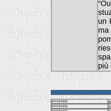
“Ou
stu
un 
ma 
po
rie
spa
più
RIVERSIDE
Se
RIVERSIDE
Vo