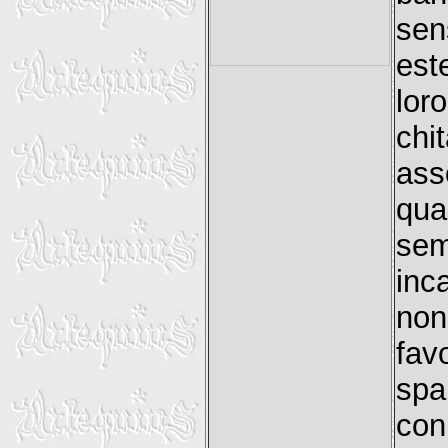
sen
est
lor
chi
asso
qua
sem
inc
non
fav
spa
con