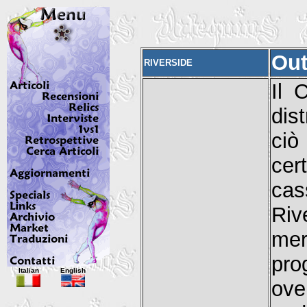
Out
RIVERSIDE
Il 
dis
ciò
ce
cas
Riv
mer
pro
Italian
English
ov