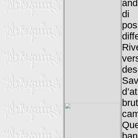
and
di
pos
dif
Riv
ve
des
Sav
d’a
bru
cam
Que
ban