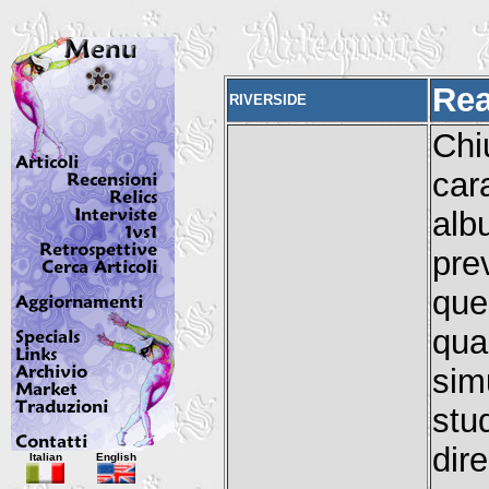
Rea
RIVERSIDE
Chi
car
alb
pre
que
qua
sim
stu
Italian
English
dir