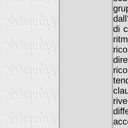
gru
dal
di 
rit
ri
dir
ric
te
cla
riv
dif
acc