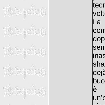
tec
volt
La 
com
do
sem
ina
sha
dej
buo
è u
un’