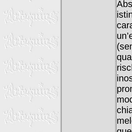
Abs
ist
car
un
(se
qua
ri
ino
pro
mod
chi
mel
que