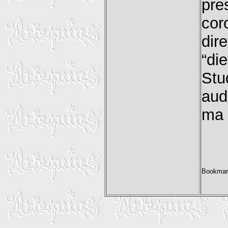
pre
cor
dir
“di
Stu
aud
ma 