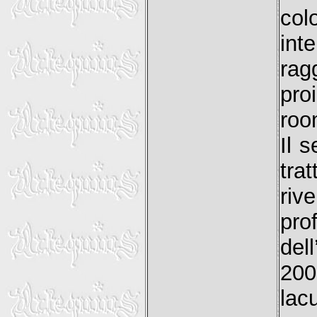
co
int
rag
pro
roo
Il 
tra
riv
pr
dell
200
lac