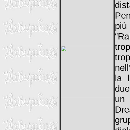
dis
Pen
più
“Ra
tro
tro
nel
la 
due
un 
Drea
gru