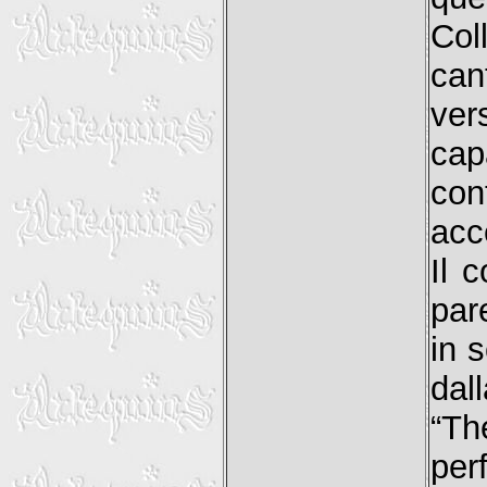
Col
can
vers
cap
con
acc
Il 
par
in 
dal
“Th
per