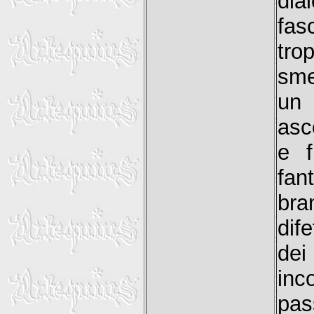
dia
fas
tro
sme
un 
asc
e f
fan
bra
dif
de
inc
pa