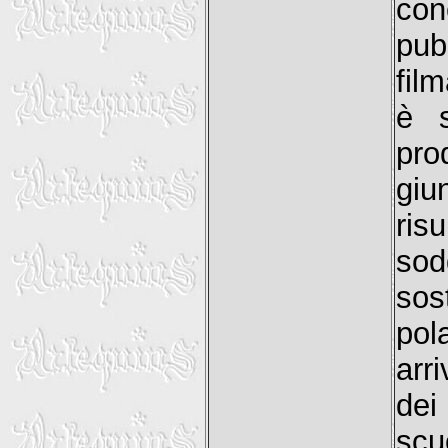
con
pub
fil
è s
pro
giu
ris
sod
sos
pol
arri
dei
scu