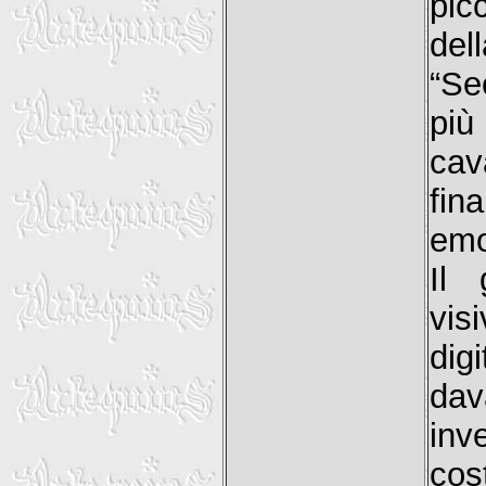
pic
del
“Se
più
ca
fi
emo
Il 
vis
dig
dav
in
cos