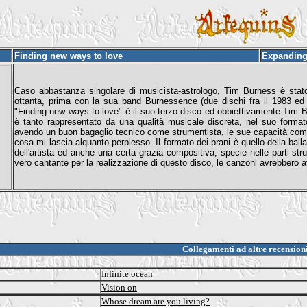
Finding new ways to love
Expanding
Caso abbastanza singolare di musicista-astrologo, Tim Burness è stato 
ottanta, prima con la sua band Burnessence (due dischi fra il 1983 ed il
"Finding new ways to love" è il suo terzo disco ed obbiettivamente Tim 
è tanto rappresentato da una qualità musicale discreta, nel suo forma
avendo un buon bagaglio tecnico come strumentista, le sue capacità come
cosa mi lascia alquanto perplesso. Il formato dei brani è quello della balla
dell'artista ed anche una certa grazia compositiva, specie nelle parti s
vero cantante per la realizzazione di questo disco, le canzoni avrebbero a
Collegamenti ad altre recension
Infinite ocean
Vision on
Whose dream are you living?