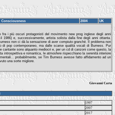
 Consciousness
2004
UK
fra i più oscuri protagonisti del movimento new prog inglese degli anni
 1986) e, successivamente, artista solista dalla fine degli anni ottanta.
Burness non ci dà la sensazione di aver compiuto granché. Il problema non
to di pop contemporaneo, ma dalle scarse qualità vocali di Burness. Pur
 cantante sono alquanto mediocri e, per un cd di canzoni come questo, la
ta introspettiva e romantica, le atmosfere rispecchiano la serenità interiore
trumentali... probabilmente, se Tim Burness avesse fatto affidamento ad un
vuto una sorte migliore.
Giovanni Carta
i
1997
2007
2017