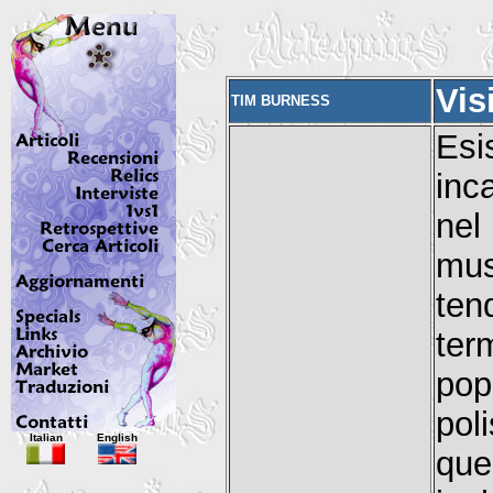
Vis
TIM BURNESS
Es
inc
nel
mus
ten
ter
pop
pol
Italian
English
que