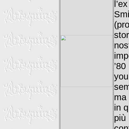
l’e
Smi
(pr
sto
no
imp
’80
you
sem
ma 
in 
più
con