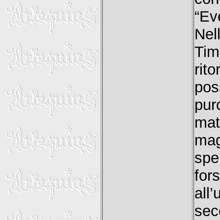
“Ev
Nel
Tim
rit
pos
pur
ma
ma
spe
for
all
sec