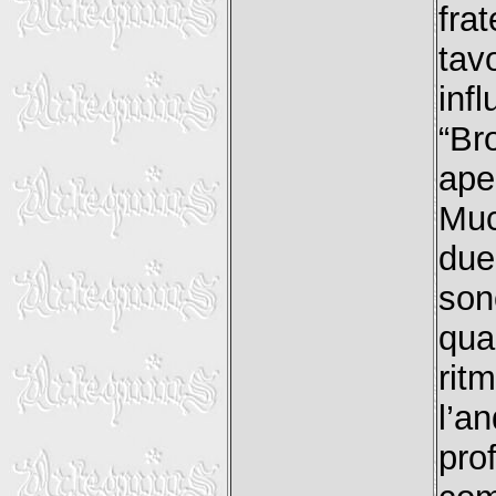
fra
tav
in
“B
ape
Muc
due
son
qua
ri
l’a
pro