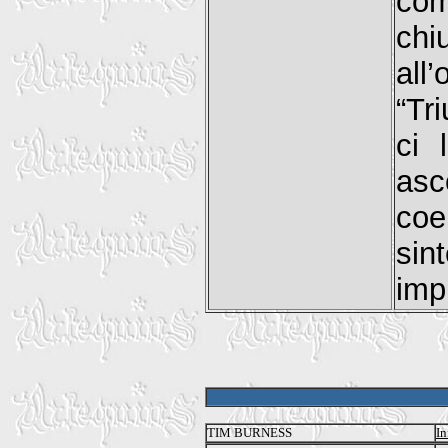
com
chi
all
“Tr
ci 
asc
co
sin
imp
TIM BURNESS
In