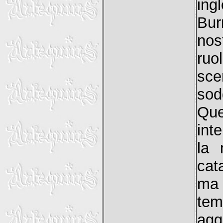
ing
Bur
nos
ruo
sc
sod
Qu
int
la 
cat
ma 
te
agg