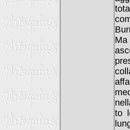
tot
com
Bur
Ma 
asc
pre
col
aff
med
nel
to 
lun