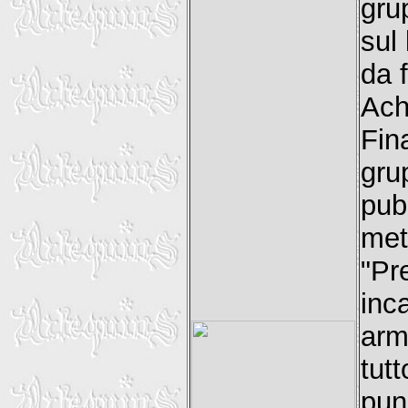
gru
sul
da 
Ach
Fin
gru
pub
met
"Pr
inca
armo
tutt
pun