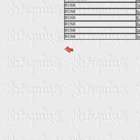
RUSH
Va
RUSH
In
RUSH
R3
RUSH
R
RUSH
S
RUSH
Sn