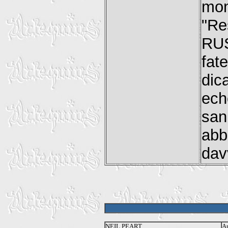
mon
"Re
RUS
fate
dic
ech
sann
abb
dav
NEIL PEART
A