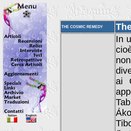
The
THE COSMIC REMEDY
In 
cio
non
dive
ai 
app
Tab
Áko
Italian
English
Tib