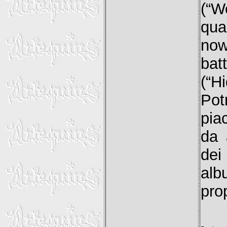
(“W
qua
now
bat
(“H
Po
pia
da 
dei
alb
prop