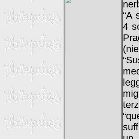
ner
“A 
4 s
Pra
(ni
“Su
med
leg
mig
ter
“qu
suf
un