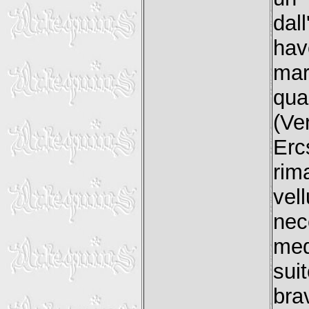
dal
hav
ma
qua
(Ve
Erc
ri
vel
nec
med
sui
bra