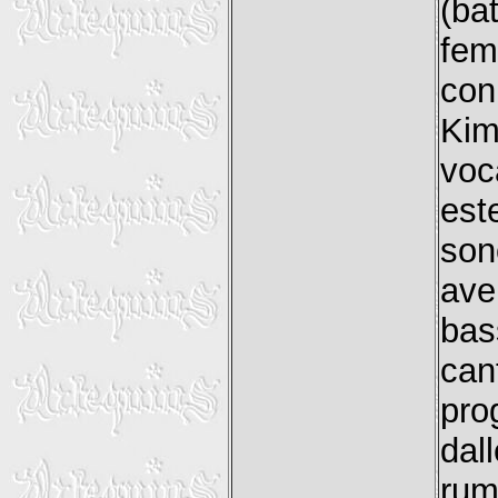
(ba
fem
con
Kim
voc
est
son
ave
bas
can
pro
dal
rum