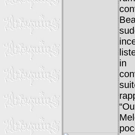
con
Beat
sud
inc
lis
in
con
sui
ra
“Ou
Mel
poc