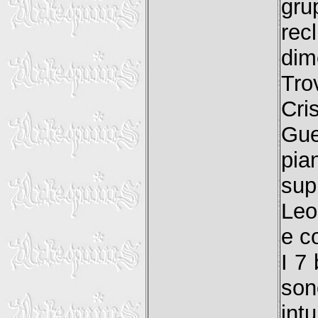
gru
rec
dim
Tro
Cri
Gue
pia
sup
Leo
e c
I 7
son
int