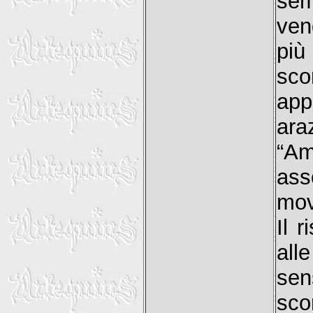
sem
ven
più
sco
app
ara
“Am
ass
mov
Il 
al
sen
sco