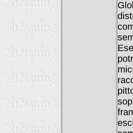
Glo
dis
com
se
Ese
pot
mi
rac
pit
so
fra
esc