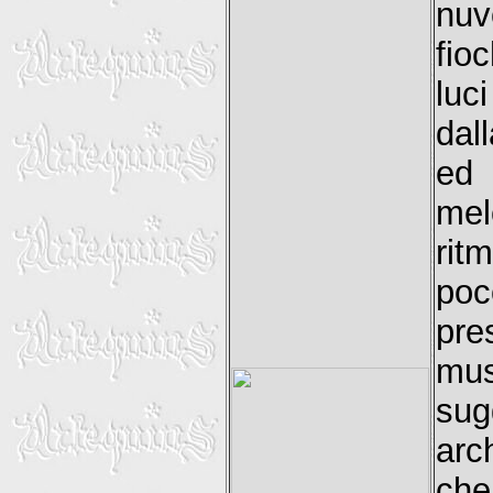
nuv
fio
luc
dal
ed 
mel
rit
poc
pr
mus
sug
arc
che