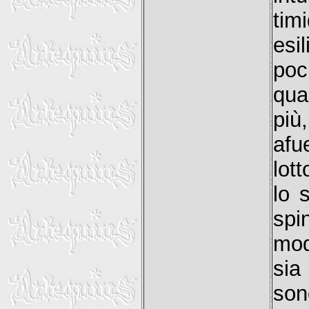
tim
esi
poc
qua
più
afu
lot
lo 
spi
mod
sia
son