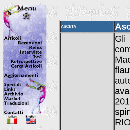
Asc
ASCETA
Gli
com
Mac
fla
aut
ava
201
spi
Italian
English
RIO