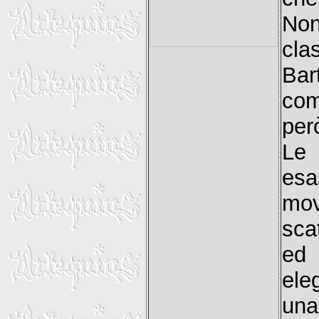
Non
cla
Bar
com
però
Le 
es
mo
sca
ed 
ele
una