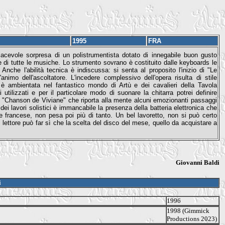
1995
FRA
iacevole sorpresa di un polistrumentista dotato di innegabile buon gusto
le di tutte le musiche. Lo strumento sovrano è costituito dalle keyboards le
he l'abilità tecnica è indiscussa: si senta al proposito l'inizio di "Le
imo dell'ascoltatore. L'incedere complessivo dell'opera risulta di stile
è ambientata nel fantastico mondo di Artù e dei cavalieri della Tavola
utilizzati e per il particolare modo di suonare la chitarra potrei definire
a "Chanson de Viviane" che riporta alla mente alcuni emozionanti passaggi
ei lavori solistici è immancabile la presenza della batteria elettronica che
e francese, non pesa poi più di tanto. Un bel lavoretto, non si può certo
o lettore può far sì che la scelta del disco del mese, quello da acquistare a
Giovanni Baldi
i
1996
1998 (Gimmick
Productions 2023)