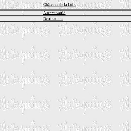
Châteaux de la Loire
A secret world
Destinations