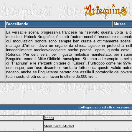
Brocéliande
Musea
La versatile scena progressiva francese ha riservato questa volta la p
melodico. Patrick Broguière, è infatti l'autore nonché l'esecutore materia
cui modulazioni sonore sono sempre ben curate e ottimamente scelte. Anc
mariage d'Arthur" dove un organo da chiesa agisce in profondità nell'an
innegabilmente medioevaleggiante anche perché l'opera, guarda caso, 
Rotonda. Per certi versi, per il gusto melodico manifestato, per i suoni 
Broguière come il Mike Oldfield transalpino. Si senta ad esempio la bell
di "Platinum" e le sferzanti chitarre di "Crises". Purtroppo come nel 99% d
comunque, con l'uso discreto e rarefatto fattone da questo valido autor
negarlo, anche se l'inquietante baratro che assilla il portafoglio del pover
tutti i costi, dirotti su altri lavori le ultime 35.000 lire...
Collegamenti ad altre recension
Icones
Mont Saint-Michel