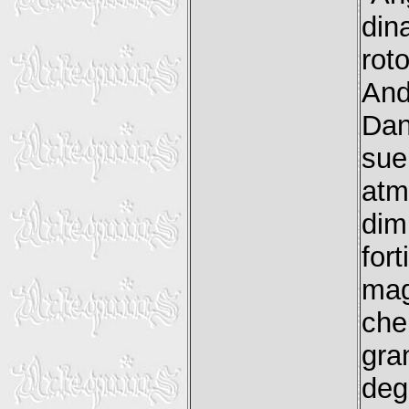
din
rot
And
Dan
sue
atm
dim
fo
mag
che
gra
deg