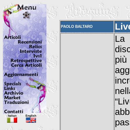
Liv
PAOLO BALTARO
La 
dis
pi
agg
inc
nel
“Li
abb
Italian
English
pas