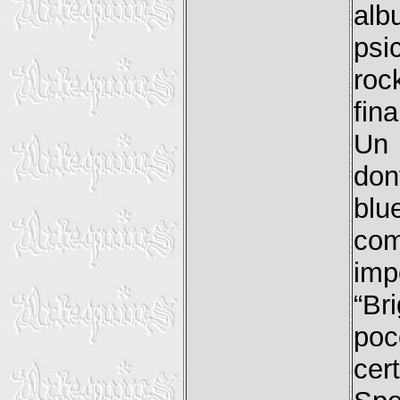
alb
psi
roc
fina
Un 
do
blu
com
imp
“Br
poc
cer