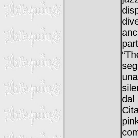
di
div
anc
part
“Th
seg
una
sil
dal
Ci
pin
com