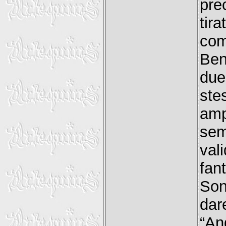
pre
tira
come
Ben
due
ste
amp
sem
val
fant
Son
dar
“An