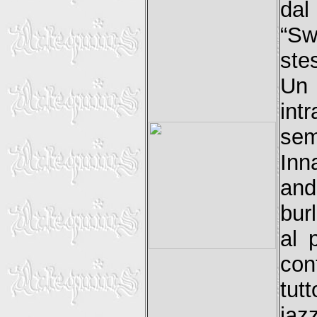
dal
“Sw
ste
Un
int
sem
Inn
an
bur
al 
con
tut
jaz