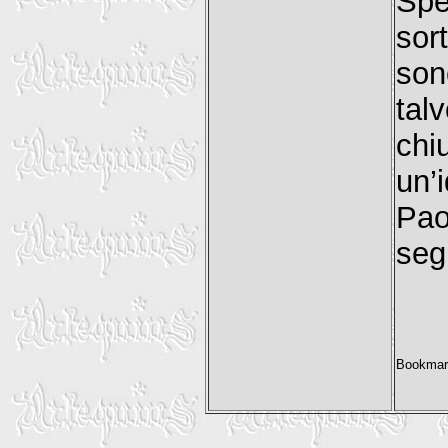
Spe
sor
so
tal
chi
un’
Pao
seg