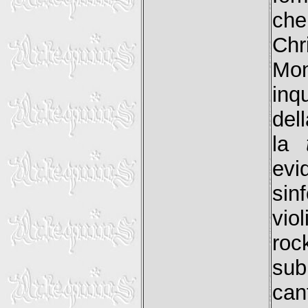
che
Chr
Mon
inq
del
la
evi
sin
vio
roc
sub
can