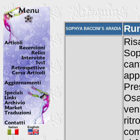
Run
SOPHYA BACCINI’S ARADIA
Ris
Sop
ca
app
Pre
Osa
ve
rit
Italian
English
com