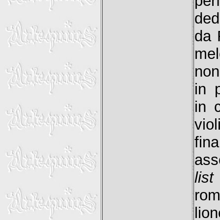
per
ded
da 
mel
non
in 
in 
vio
fin
ass
list
rom
lio