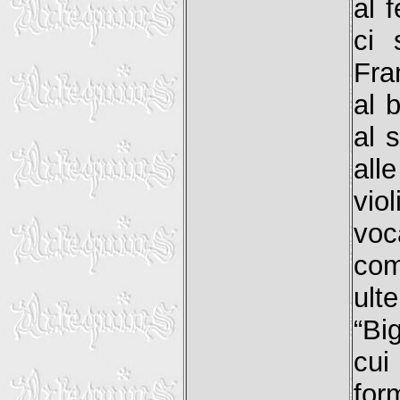
al 
ci 
Fra
al 
al 
all
vio
voc
co
ult
“Bi
cui
for