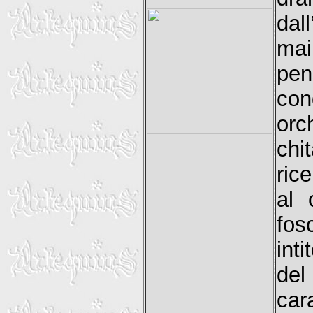
dal
mai
pe
co
orc
chi
ric
al 
fos
int
del
car