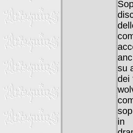
Sop
dis
del
com
acc
anc
su 
dei 
wol
co
sop
in
dr