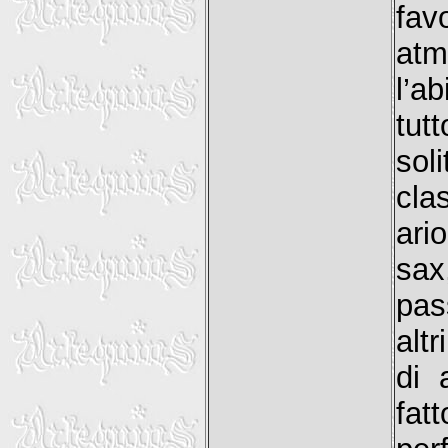
fa
atm
l’a
tu
so
cla
ari
sax
pas
alt
di 
fat