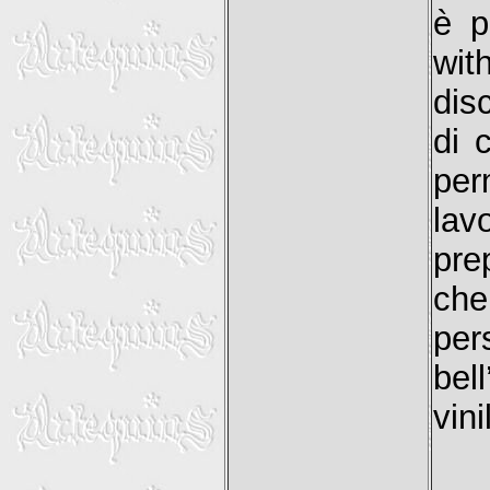
è p
wit
dis
di 
per
lav
pre
ch
per
bel
vini