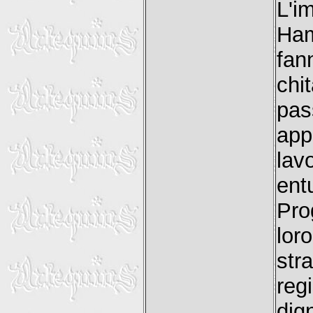
L'
Ham
fan
chi
pas
app
lav
ent
Pro
lor
str
regi
dign