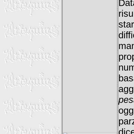
Dat
ris
sta
dif
man
pro
num
ba
agg
pes
og
par
dic