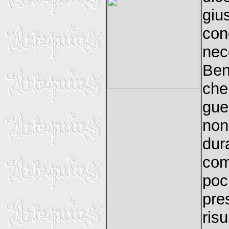
giu
co
nec
Ben
che
gue
non
dur
com
poc
pre
ris