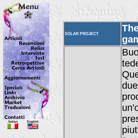
The
SOLAR PROJECT
ga
Buo
ted
Que
du
pr
un'
pre
Italian
English
piu