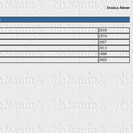
Jessica Attene
i
2019
1974
2007
2013
1999
2003