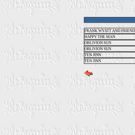
FRANK WYATT AND FRIEND
HAPPY THE MAN
OBLIVION SUN
OBLIVION SUN
TEN JINN
TEN JINN