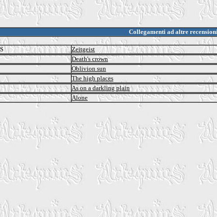
Collegamenti ad altre recension
S
Zeitgeist
Death's crown
Oblivion sun
The high places
As on a darkling plain
Alone