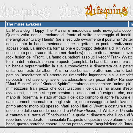
The muse awakens
I
La Musa degli Happy The Man si è miracolosamente risvegliata dopo un
Questa volta non ci troviamo di fronte al solito ripescaggio di inedit
meraviglioso "Crafty Hands" (se si esclude ovviamente il postumo "Better 
del passato la band americana riesce a gettare un ponte, realizzando
appassionati. La rinnovata formazione è purtroppo deficitaria di Kit Watk
conosciuto per la sua militanza nei Rainbow) e alla batteria troviamo inve
rock fusion dei 4Front. La fanno da padroni assoluti i
vecchi
Frank Wyatt (s
totalità del materiale sonoro proposto (completa la band l'altro membro 
un banale soprammobile: la sua autorevolezza è dimostrata dalla paternit
unitari con resto dell'album. Anzi, si può benissimo affermare che le tas
persino l'ascoltatore più attento ne rimarrebbe ingannato: sia le timbric
riproposti in chiave originale e, paradossalmente i pezzi dell'ex Rainbow s
"Maui Sunset" che "Kindred Spirits" sembrano rispecchiare l'anima pi
mimetizzarsi fra i pezzi che costituiscono il delicatissimo album d'esord
avvolgenti, riesce a stregare persino gli ascoltatori più esigenti che, co
mano di Rosenthal è stato affidato il delicato compito di aprire l'album 
sapientemente ricamato, a maglie strette, con passaggi sui tasti d'avori
primo attore: molto più spesso infatti sono i fiati di Wyatt a costruire tut
di cesello delle sei corde, oserei dire
Holdsworthiane
, di Whitaker. Un so
è cantato e si tratta di "Shadowlites" la quale ci dimostra che l'ugola d
repertorio considerate irrinunciabile l'acquisto di questo nuovo album che
band, questo potrebbe essere il primo passo verso l'acquisizione dell'inter