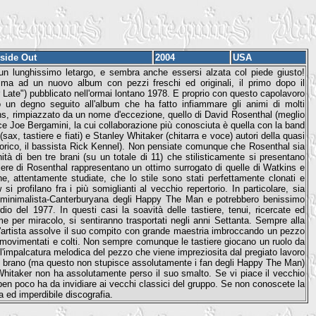
nside Out
2004
USA
 lunghissimo letargo, e sembra anche essersi alzata col piede giusto!
i ma ad un nuovo album con pezzi freschi ed originali, il primo dopo il
Late") pubblicato nell'ormai lontano 1978. E proprio con questo capolavoro
 un degno seguito all'album che ha fatto infiammare gli animi di molti
ins, rimpiazzato da un nome d'eccezione, quello di David Rosenthal (meglio
ce Joe Bergamini, la cui collaborazione più conosciuta è quella con la band
ax, tastiere e fiati) e Stanley Whitaker (chitarra e voce) autori della quasi
storico, il bassista Rick Kennel). Non pensiate comunque che Rosenthal sia
à di ben tre brani (su un totale di 11) che stilisticamente si presentano
tiere di Rosenthal rappresentano un ottimo surrogato di quelle di Watkins e
he, attentamente studiate, che lo stile sono stati perfettamente clonati e
i profilano fra i più somiglianti al vecchio repertorio. In particolare, sia
ù minimalista-Canterburyana degli Happy The Man e potrebbero benissimo
io del 1977. In questi casi la soavità delle tastiere, tenui, ricercate ed
me per miracolo, si sentiranno trasportati negli anni Settanta. Sempre alla
e l'artista assolve il suo compito con grande maestria imbroccando un pezzo
o movimentati e colti. Non sempre comunque le tastiere giocano un ruolo da
ta l'impalcatura melodica del pezzo che viene impreziosita dal pregiato lavoro
lo brano (ma questo non stupisce assolutamente i fan degli Happy The Man)
i Whitaker non ha assolutamente perso il suo smalto. Se vi piace il vecchio
 ben poco ha da invidiare ai vecchi classici del gruppo. Se non conoscete la
a ed imperdibile discografia.