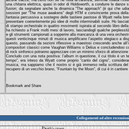
una chitarra elettrica, quasi in odor di Holdsworth, a condurre le danze 
fusion
; da segnalare anche la dinamica “The approach” (è qui che udiamo
sessioni per “The muse awakens” degli HTM e convincente prova della
fantasia percussiva a sostegno delle tastiere pastose di Wyatt nella bre
presentare coerentemente più idee di molte interminabili suite. Ho lasciat
di stampo orchestrale in quattro movimenti ispirata al secondo libro della
ha richiesto a Frank molti mesi di lavoro, lasciandogli qualche perplessità
e gli strumenti campionati a sopperire alla mancanza di una vera orchest
questi venticinque minuti di musica amplificano l’aspetto elegiaco a dis
questo, passando da sezioni riflessive a maestosi crescendo anche all’in
compositori classici come Vaughan Williams o Delius e concludendosi co
di rock sinfonico potranno apprezzare con un minimo sforzo di attenzione 
Concludo con una nota positiva: l’album in questione, il cui titolo è un t
tempo”, era inteso da Wyatt come proprio “canto del cigno”, consideran
musica, ma sappiamo che il nostro si è già immerso nella scrittura del p
recupero di un vecchio brano, “Fountain by the Moon”, di cui è in cantier
Collegamenti ad altre recension
Death's crown