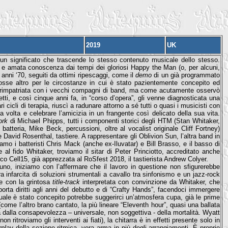
2019
UK
un significato che trascende lo stesso contenuto musicale dello stesso.
 e amata conoscenza dai tempi dei gloriosi Happy the Man (o, per alcuni,
 anni ‘70, seguiti da ottimi ripescaggi, come il
demo
di un già programmato
sse altro per le circostanze in cui è stato pazientemente concepito ed
ore rimpatriata con i vecchi compagni di band, ma come acutamente osservò
ti, e così cinque anni fa, in “corso d’opera”, gli venne diagnosticata una
 cicli di terapia, riuscì a radunare attorno a sé tutti o quasi i musicisti con
volta e celebrare l’amicizia in un frangente così delicato della sua vita.
ork
di Michael Phipps, tutti i componenti storici degli HTM (Stan Whitaker,
atteria, Mike Beck, percussioni, oltre al vocalist originale Cliff Fortney)
David Rosenthal, tastiere. A rappresentare gli Oblivion Sun, l’altra band in
mo i batteristi Chris Mack (anche ex-Iluvatar) e Bill Brasso, e il basso di
l fido Whitaker, troviamo il sitar di Peter Princiotto, accreditato anche
ico Cell15, già apprezzata al RoSfest 2018, il tastierista Andrew Colyer.
uno, iniziamo con l’affermare che il lavoro in questione non sfigurerebbe
a infarcita di soluzioni strumentali a cavallo tra sinfonismo e un jazz-rock
re con la grintosa
title-track
interpretata con convinzione da Whitaker, che
orta diritti agli anni del debutto e di “Crafty Hands”, facendoci immergere
ale è stato concepito potrebbe suggerirci un’atmosfera cupa, già le prime
(come l’altro brano cantato, la più lineare “Eleventh hour”, quasi una ballata
ta dalla consapevolezza – universale, non soggettiva - della mortalità. Wyatt
 ritroviamo gli interventi ai fiati), la chitarra è in effetti presente solo in
rplay
della sezione ritmica, vera arma in più degli arrangiamenti. È proprio