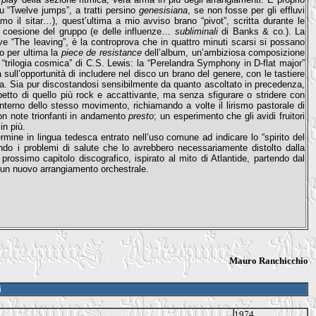
su “Twelve jumps”, a tratti persino
genesisiana
, se non fosse per gli effluvi
 il sitar…), quest’ultima a mio avviso brano “pivot”, scritta durante le
 coesione del gruppo (e delle influenze…
subliminali
di Banks & co.). La
ve “The leaving”, è la controprova che in quattro minuti scarsi si possano
o per ultima la
piece de resistance
dell’album, un’ambiziosa composizione
 “trilogia cosmica” di C.S. Lewis: la “Perelandra Symphony in D-flat major”
 sull’opportunità di includere nel disco un brano del genere, con le tastiere
ra. Sia pur discostandosi sensibilmente da quanto ascoltato in precedenza,
petto di quello più rock e accattivante, ma senza sfigurare o stridere con
terno dello stesso movimento, richiamando a volte il lirismo pastorale di
n note trionfanti in andamento
presto
; un esperimento che gli avidi fruitori
in più.
ermine in lingua tedesca entrato nell’uso comune ad indicare lo “spirito del
do i problemi di salute che lo avrebbero necessariamente distolto dalla
rossimo capitolo discografico, ispirato al mito di Atlantide, partendo dal
e un nuovo arrangiamento orchestrale.
Mauro Ranchicchio
i
1974