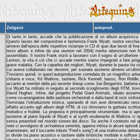
Zeitgeist
autoprod.
Di tanto in tanto, accade che la pubblicazione di un album acquisisca 
Questo lavoro del compositore e tastierista Frank Wyatt, nostra vecchia
almeno dall’epoca delle rispettive ristampe in CD di quei due lavori di fine
terzo album e infine da una
reunion
nel 2004) merita attenzione non fo
assemblato. Il nostro Frank iniziò a lavorarvi con il sogno di un’ulteri
Lennon, la vita è ciò che ci accade mentre siamo impegnati a fare proget
grave malattia. Con la caparbia dei migliori, Wyatt, durante le pause tra vari
cui aveva collaborato nei decenni, per suonare assieme almeno un’ultima 
Troviamo quindi, in quest’autoproduzione corredata da un magnifico
artw
chitarra e voce, Kit Watkins, tastiere, Rick Kennell, basso, Ron Riddle, b
accanto ai membri della più recente
lineup
come Joe Bergamini, batteria e 
cui Wyatt ha militato in seguito al secondo scioglimento degli HTM, trovia
David Hughes. Infine, dal progetto Pedal Giant Animals, ideato assieme a
come co-arrangiatore delle partiture orchestrali e dalla band di rock sinfon
Terminata l’introduzione storica, sperando di non aver dimenticato ness
affatto accanto agli album degli HTM, di cui ritroviamo la garbata scrittur
melodico e fruibile. La proposta è principalmente strumentale, ma si ap
assieme al piano liquido di Wyatt e al synth esuberante di Watkins ci rip
senza preamboli nel mondo sonoro del disco. Se anche il contesto nel qu
note ci avvolgono di un’inattesa serenità, appena intrisa in alcuni episodi 
mainstream
, ed il toccante tributo “Fred’s song”) di una malinconia detta
si divide tra piano acustico e tastiere dalle timbriche morbide e soffuse (non
alcune tracce, ma certo non se ne nota la carenza, semmai risalta l’
inte