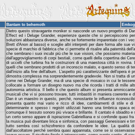
Bantam to behemoth
Emkog
Dietro questo stravagante moniker si nasconde un nuovo progetto di Dan 
Effect ed i Deluge Grander, esperienze queste che si percepiscono pe
soluzioni abbastanza diverse, anche se fortemente imparentate con i vec
Brett d'Anon al basso) e sceglie altri interpreti per dare forma alle sue 
specie di marchio di fabbrica che ci permette di risalire alla paternità dell
che sembrano i suoi incubi più che le sue visioni, che possiamo materiali
dall'aggrovigliamento di corpi bestiali, come quelli della copertina dei Cer
di uccelli che turbina fra le costruzioni di una maestosa città in rovina. 
quelli che sembrano prodotti di un inconscio malato, e questo senso di tens
dall'inizio alla fine dell'album. L'aspetto più caratterizzante dell'opera 
dimostra complessa ma sorprendentemente gradevole. Non si tratta di un 
come nei Deluge Grander, ma di una specie di mosaico in cui le tesser
collocate a formare un disegno nuovo ma che ricorda i tratti di mille a
autonomia artistica. Il bello è che questo album si presenta ammiccante, 
musicali che vi si possono trovare, tutti imbastiti in maniera coerente e
Dan è un maestro in questo, perché, nonostante le influenze riconoscibili
presenta quanto mai vario e ricco di idee, cambiamenti di stile e di si
determinante e spesso i registri utilizzati hanno una timbrica opaca ed 
comunque il tessuto sonoro più vivace e brillante. Il cantato è sbiadito 
un certo senso appare di ispirazione Gabrielliana e si confonde quasi fra 
la musica può diventare lirica e sinfonica, con passaggi Genesisiani e t
tutto sembra così schizofrenico da confondere le idee. La qualità di
dall'ascoltatore perché sembra quasi appannata, come se si osservasse i
acque oscure. Il risultato finale è interessante, come avrete capito, di si