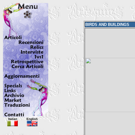
BIRDS AND BUILDINGS
Italian
English