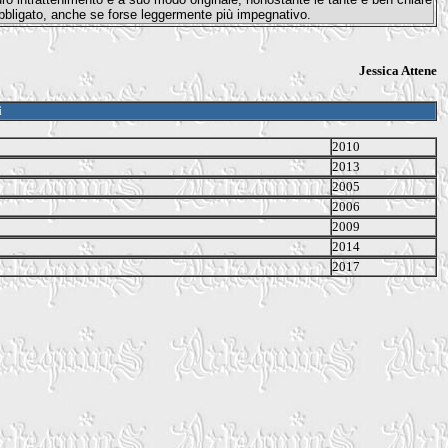
obbligato, anche se forse leggermente più impegnativo.
Jessica Attene
i
2010
2013
2005
2006
2009
2014
2017