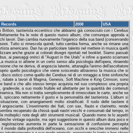
 Records
2008
USA
Britton, tastierista eccentrico che abbiamo già conosciuto con i Cerebus
rfettamente fra le note di questo nuovo album, che comunque approda a
chi lavori. Dan cambia nuovamente l'organico della sua band (conservando
visioni. Tutto si rimescola quindi, tutto cambia forma, anche se rimane una
'artista americano. Dan ha un particolare talento nel mettere in musica quelli
zzare anche grazie ai colorati disegni riportati nel booklet. Siamo passati
ebus, ai paesaggi onirici di "August in the Urals" e infine a questo sciamare
La musica si attiene in un certo senso alla psicologia dell'opera, ritraendo
ione che ne deriva, di angoscia latente, attanaglia l'animo dell'ascoltatore
è proprio quello psicologico che viene sviscerato attraverso la musica che si
disco ostico come quello dei Cerebus né di un miraggio a tinte sinfoniche
e, rubate a lavori di Magma, Genesis, Soft Machine e King Crimson, sono
ltre band e che allo stesso tempo acquista nel suo complesso una propria
gradevole, a suo modo fruibile ed allettante per la quantità dei contenuti
 dinamica. Ma non si tratta semplicemente di rimescolare le carte, anche se
, spiccano nettamente il gusto e la personalità del tastierista. L'album si
tuazione, con arrangiamenti molto stratificati. Il ruolo delle tastiere è
angosciante. L'inserimento dei fiati, con sax, flauto e clarinetto, rende
e sembra recuperato da chissà quali nastri vecchi e consumati dal tempo, in
le molteplici note degli altri strumenti musicali. Quando meno te lo aspetti
imbriche vintage squisite, ma ogni suggestione in questo album dura poco e
 registrazione aumenta in parte la sensazione di confusione percepita
l mondo dalla profondità dell'oceano, con occhi e orecchie immersi nelle
curo intrattenimento e a suo modo originale, nonostante le tante e ben chiare