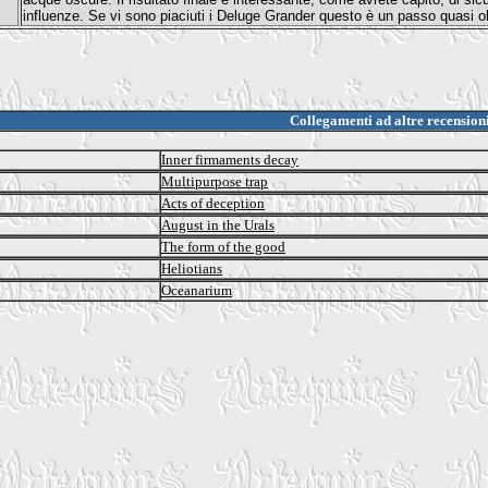
influenze. Se vi sono piaciuti i Deluge Grander questo è un passo quasi 
Collegamenti ad altre recension
Inner firmaments decay
Multipurpose trap
Acts of deception
August in the Urals
The form of the good
Heliotians
Oceanarium