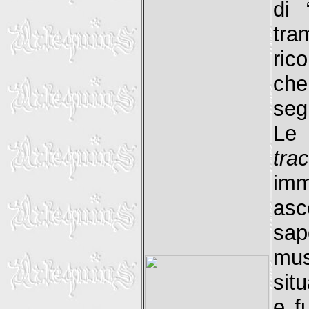
di 
tra
ric
che
segn
Le 
tra
im
asc
sap
mus
sit
e f