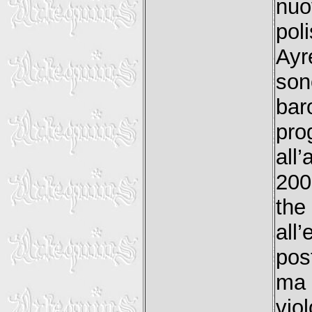
nu
pol
Ayr
son
bar
pro
all
200
the
all
pos
ma 
viol