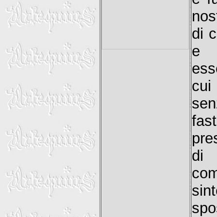
nost
di 
e 
ess
cui
sen
fas
pre
di
com
sin
spo