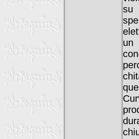
su 
spe
ele
un 
co
pe
chi
que
Curv
pro
dur
chi