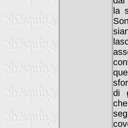
dal
la 
Son
sia
las
ass
con
que
sfo
di 
che
seg
cov