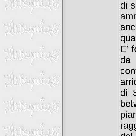
di 
amm
anc
qua
E’ 
da 
co
arri
di 
bet
pia
rag