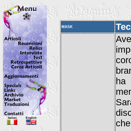
Tec
MASK
Av
imp
cor
bra
ha 
mem
Sar
dis
Italian
English
che