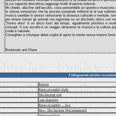
la cui capacità descrittiva raggiunge livelli di perizia notevoli.
Mi chiedo, alla fine dell’ascolto, cosa penserebbe un ipotetico musicista 
le stesse sensazioni che ha provato suonando millenni fa le sue rudimenta
musica sarebbe lo stesso nonostante la distanza culturale e mentale, non
per tenere lontani gli animali ma registrata su un dischetto ottico con 
“Sonno eliso” è un disco fuori dal tempo, egualmente primitivo e mode
concept. Il suo ascolto è un viaggio attraverso la musica e la cultura po
cruda e naturale.
Consigliato a chiunque abbia voglia di aprire la mente senza imporsi limiti
Collegamenti ad altre recension
Religio
Rings of earthly light
The Ancient veil
I am changing
Rings of earthly… live
New - The Ancient Veil remastered
Unplugged live