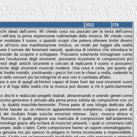
2012
ITA
tichi ideati dall’uomo. Mi chiedo cosa sia passato per la testa dell’uomo
i nell’aria la prima espressione rudimentale della musica. Mi chiedo cosa
r modulare il suono, o quando scoprì che poteva ottenere timbri diversi
e all’inizio una manifestazione mistica, un modo per fuggire alla realtà
urre il rumore dei fenomeni naturali, qualcosa di istintivo che stimolava le
potenziale da scoprire e sviluppare. Possiamo solamente immaginare come
 l’evoluzione degli strumenti, possiamo ricostruire le composizioni più
esti degli antichi strumenti e cercare di replicarne il suono e possiamo
istiche degli strumenti musicali moderni. Una cosa è certa, per quanto gli
al freddo metallo, sostituendo i grezzi fori con le chiavi a molla, cedendo la
do nelle versioni più tecnologiche di essi non è cambiata affatto.
è uno di quegli alchimisti capaci di tirare fuori dai suoi strumenti suoni
o e di fuga dalla realtà che la musica può donare a chi è particolarmente
iso dischi e realizzato progetti teatrali, attraversando e unendo generi come
icista genovese è arrivato alla prima prova solista da compositore con un
 la dualità maschile-femminile. Prima parte di una trilogia dedicata alla
triche basate su un intreccio apparentemente complesso, capace però di
 del risultato finale suscita emozioni intense. Jazz, musica etnica e
Romano, il quale propone una manciata di composizioni dall’andamento
onologo grazie alla schiera di musicisti presenti, i quali si cimentano tutti
europei, arabi o latini. Certe composizioni hanno un sapore orientaleggiante,
dia genuina ma più spesso la piegano in forma inconsueta e imprevedibile,
i; il tutto con un’omogeneità invidiabile ed uno stile personale e originale