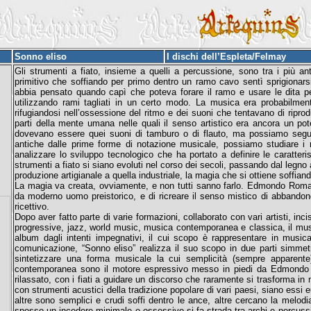
Sonno eliso
I dischi dell’Espleta/Felmay
Gli strumenti a fiato, insieme a quelli a percussione, sono tra i più an
primitivo che soffiando per primo dentro un ramo cavo sentì sprigionars
abbia pensato quando capì che poteva forare il ramo e usare le dita pe
utilizzando rami tagliati in un certo modo. La musica era probabilment
rifugiandosi nell’ossessione del ritmo e dei suoni che tentavano di riprod
parti della mente umana nelle quali il senso artistico era ancora un 
dovevano essere quei suoni di tamburo o di flauto, ma possiamo seguire
antiche dalle prime forme di notazione musicale, possiamo studiare i r
analizzare lo sviluppo tecnologico che ha portato a definire le caratter
strumenti a fiato si siano evoluti nel corso dei secoli, passando dal legno 
produzione artigianale a quella industriale, la magia che si ottiene soffian
La magia va creata, ovviamente, e non tutti sanno farlo. Edmondo Romano 
da moderno uomo preistorico, e di ricreare il senso mistico di abbandon
ricettivo.
Dopo aver fatto parte di varie formazioni, collaborato con vari artisti, inc
progressive, jazz, world music, musica contemporanea e classica, il mus
album dagli intenti impegnativi, il cui scopo è rappresentare in musica
comunicazione, “Sonno eliso” realizza il suo scopo in due parti simme
sintetizzare una forma musicale la cui semplicità (sempre apparente)
contemporanea sono il motore espressivo messo in piedi da Edmondo 
rilassato, con i fiati a guidare un discorso che raramente si trasforma in m
con strumenti acustici della tradizione popolare di vari paesi, siano essi 
altre sono semplici e crudi soffi dentro le ance, altre cercano la melo
spesso un incedere minimale e ossessivo si fa strada tra archi e percussion