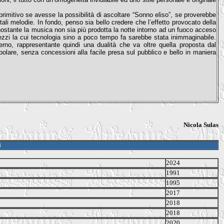
primitivo se avesse la possibilità di ascoltare “Sonno eliso”, se proverebbe
li melodie. In fondo, penso sia bello credere che l’effetto provocato della
ostante la musica non sia più prodotta la notte intorno ad un fuoco acceso
mezzi la cui tecnologia sino a poco tempo fa sarebbe stata inimmaginabile.
rno, rappresentante quindi una dualità che va oltre quella proposta dal
polare, senza concessioni alla facile presa sul pubblico e bello in maniera
.
Nicola Sulas
i
2024
1991
1995
2017
2018
2018
2020