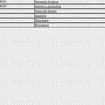
ORSO
Seguendo le tracce
ORSO
Greggio e pericoloso
Vento del deserto
Amorgòs
Terra maris
Movimenti