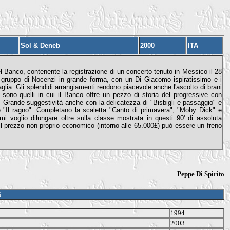
Sol & Deneb
2000
ITA
 Banco, contenente la registrazione di un concerto tenuto in Messico il 28
il gruppo di Nocenzi in grande forma, con un Di Giacomo ispiratissimo e i
taglia. Gli splendidi arrangiamenti rendono piacevole anche l'ascolto di brani
sono quelli in cui il Banco offre un pezzo di storia del progressive con
". Grande suggestività anche con la delicatezza di "Bisbigli e passaggio" e
"Il ragno". Completano la scaletta "Canto di primavera", "Moby Dick" e
 voglio dilungare oltre sulla classe mostrata in questi 90' di assoluta
 prezzo non proprio economico (intorno alle 65.000£) può essere un freno
Peppe Di Spirito
i
1994
2003