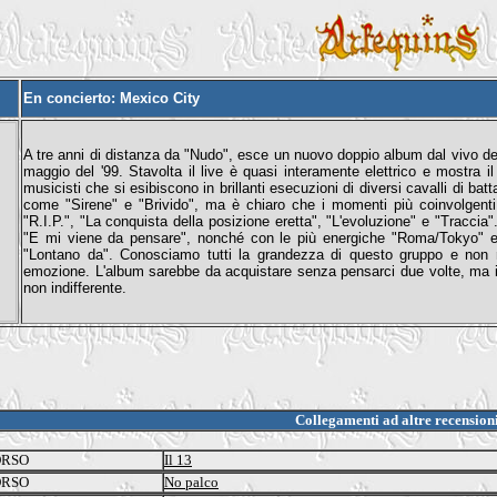
En concierto: Mexico City
A tre anni di distanza da "Nudo", esce un nuovo doppio album dal vivo del
maggio del '99. Stavolta il live è quasi interamente elettrico e mostra 
musicisti che si esibiscono in brillanti esecuzioni di diversi cavalli di bat
come "Sirene" e "Brivido", ma è chiaro che i momenti più coinvolgenti 
"R.I.P.", "La conquista della posizione eretta", "L'evoluzione" e "Traccia
"E mi viene da pensare", nonché con le più energiche "Roma/Tokyo" e 
"Lontano da". Conosciamo tutti la grandezza di questo gruppo e non mi
emozione. L'album sarebbe da acquistare senza pensarci due volte, ma il
non indifferente.
Collegamenti ad altre recension
ORSO
Il 13
ORSO
No palco