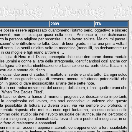
2009
ITA
possa essere apprezzato quantomeno l’istinto serio, oggettivo e sincero
eenwall, non mi piacque quasi nulla con i Presence e, pur dichiarando
rto la persona migliore per recensire il suo lavoro solista. Ma chi mi passa i
zione” che difficilmente falla. Così, di buon grado, infilai una prima volta il
i sorta. Lo sentii un’altra volta in macchina (tranquilli, ho decisamente un
n cui moglie e figli erano altrove e …
, figlia di Hera e di Diana, concepita dalle due dee come donna mortale
ire uomini e donne all’arte della stregoneria, identificandosi così anche con
a figura c’è molta identificazione e fascinazione da parte della Baccini, e
estuale e sonora del disco.
o, quasi due anni di studio. Il risultato si sente e ci sta tutto. Da ogni solco
ibile e una grande voglia di crescere ancora, sfruttando potenzialità che
ri in grado di dare inossidabilità all’arte delle sette note.
diluita nei tredici movimenti del concept dell’album, i finali quattro brani che
i “When The Eagles Flied”.
 di fascino, dove al fianco di momenti progressive, decisamente importanti,
e la complessità del lavoro, ma anzi donandole le valenze che questa
 possibilità di lettura su diversi piani, via via sempre più profondi, in
ormentata risposta che mette a nudo ogni fantasma, sia esso celato nello
mmo dello studio: sia nel risvolto musicale dell’autrice, sia nel percorso di
e e insegnare, pur dominati dalla forza di chi è posto ad insegnarci, in un
co fatto di resistenze e abbandoni.
i minimali, accenni appena materiali, contrapponendoli a forti sciabolate
i in italiano, in inglese e francese, senza scomporre la comprensibilità