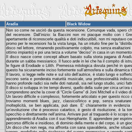
Aradìa
Black Widow
Non so come ne uscirò da questa recensione. Comunque vada, spero che 
del recensore. Dall’inizio: la Baccini non mi piacque molto con i Gr
apertamente di riconoscerle qualità e doti indiscutibili, non mi reputavo ce
promo per le recensioni ha la vista lunga, ha un intuito fine per la “distribu
disco nel lettore, rimanendo positivamente colpito, ma senza esaltazioni d
ottimo impianto) e poi una terza a volume “deciso” in casa in un momento i
Il disco nasce come concept album basato sulla storia pagana di Aradìa
durante un sabba messianico. Il fuoco arde in lei che ha il compito di istru
le figure di Erodiade o Lilith. Premessa mitologica dovuta perché in quest
questo ha sicuramente inciso fortemente sull’atmosfera e sulla dinamica t
Il lavoro, si legge nelle note e sul sito dell’autrice, è stato lungo e soffert
escono seria e ponderata maturità musicale, una professionalità indiscut
hanno profonde radici sia nelle doti naturali, sia nel lungo studio, unici fatto
Il disco si sviluppa in tre tempi diversi, quello della suite per circa un’ora 
comprendono anche la cover di “Circle Game” di Joni Mitchell e il video d
Un lavoro difficile e complesso, fortemente articolato e per questo ricco
troviamo momenti blues, jazz, classico/lirico e pop, senza snaturar
molteplicità, se ben applicata, può dare. E’ chiaramente in evidenzia la
un’evoluzione che è processo catartico, è gesto di risoluzione, è la t
specchio o direttamente nell’anima. Arrivare puri al traguardo è lo scopo so
apprendimento di Aradìa con il suo Hierophante. E apprendere per esprimer
percorso difficile e insidioso, di dominio della mente e del corpo, è un gio
Un disco che non nega, ma affronta con sana spavalderia, anche situazion
sonore, modellate nella ricchezza del suono progressivo e unendo cantat