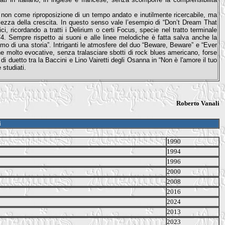
a non come riproposizione di un tempo andato e inutilmente ricercabile, ma
olezza della crescita. In questo senso vale l’esempio di “Don’t Dream That
i, ricordando a tratti i Delirium o certi Focus, specie nel tratto terminale
. Sempre rispetto ai suoni e alle linee melodiche è fatta salva anche la
tmo di una storia”. Intriganti le atmosfere del duo “Beware, Beware” e “Ever
che molto evocative, senza tralasciare sbotti di rock blues americano, forse
 duetto tra la Baccini e Lino Vairetti degli Osanna in “Non è l'amore il tuo
 studiati.
Roberto Vanali
i
1990
1994
1996
2000
2008
2016
2024
2013
2023