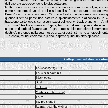
dell’opera e accrescendone le sfaccettature.
Molti suoni e molti momenti hanno un’intrinseca aura di nostalgia, intes
come riscoperta di valori, certi e sui quali si è accresciuta la consapev
Dream” con i suoi suoni anni ’70, il suo flauto che rincorre suoni analogic
quando il tempo perde una battuta e splendidamente s’azzoppa in un 7/4
tradizione partenopea, con alcuni passi dell’opener track o anche in “Al ri
Too Small” tra lirica, musical, Zappa, tra minimalismi di pianoforte e liri
un po’ in ricordo di Mamas and Papas. Impossibile non citare il momento di
destino”, profondo nella sua mescolanza di gesti istintivi e amorevolmente
… Sophia, mi hai convinto in pieno, aspetto quindi un altro episodio.
Collegamenti ad altre recension
The shadowing (EP)
The sleeper awakes
Black opera
Gold
Evil rose
Masters and following
Them
Big red dragon
Runnin' with the wolves