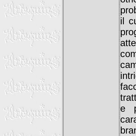
pro
il 
pro
att
com
cam
int
fac
tra
e p
car
br