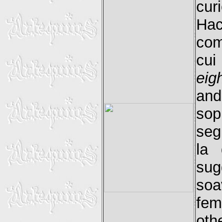
cur
Hac
com
cui
eig
an
sop
seg
la 
sug
so
fem
ot