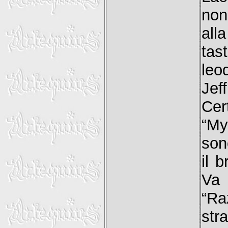
non
all
tas
leo
Jeff
Cer
“My
son
il b
Va 
“R
str