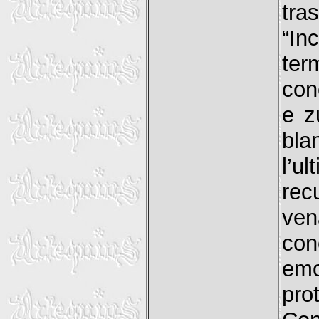
tr
“In
ter
con
e z
bla
l’u
rec
ven
co
emo
pro