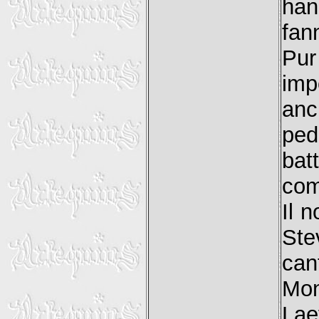
han
fan
Pur
imp
anc
ped
bat
com
Il 
Ste
can
Mo
La