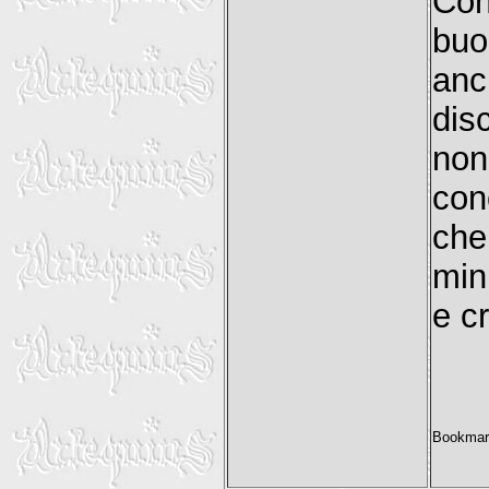
Con
buo
anc
dis
non
con
che
min
e c