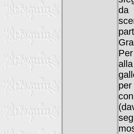
da 
sce
par
Gra
Per
alla
gal
per
con
(da
se
mos