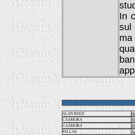
stu
In 
sul
ma 
qua
ba
app
ALAN REED
Ho
CAAMORA
S
CAAMORA
S
PALLAS
Ar