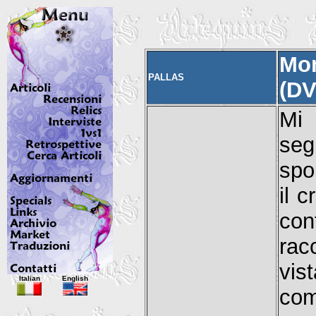
Mo
PALLAS
(DV
Mi 
seg
spo
il 
co
rac
vis
Italian
English
com