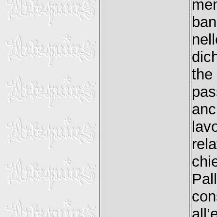
men
ban
nel
dic
the
pas
anc
lav
rel
chi
Pa
con
all