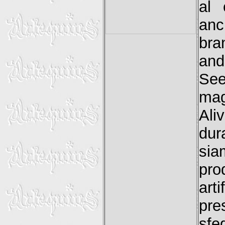
al 
anc
bra
and
Se
mag
Ali
dur
si
pro
art
pre
sfe