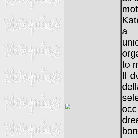
mot
Kat
a r
uni
org
to 
Il 
de
sel
occ
dre
bon