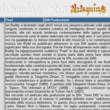
Pearl
DiN Productions
Ian Boddy è diventato negli ultimi tempi una presenza abituale sulle pagine
vengono combinate in maniera creativa ed intelligente diversi aspetti d
sonorità, alle più recenti tendenze contemporanee della laptop gener
un’innumerevole serie di opere realizzate nel corso degli anni, il suo prim
non ha guadagnato la stessa notorietà di altri musicisti a lui contempo
musica Ian Bodd ha pubblicato attraverso la sua DiN questo esaustivo
significativi della sua discografia. Per far fronte all’imponente mole della s
Boddy ha ingegnosamente suddiviso “Pearl” in due parti distinte e specular
racchiude quindici brani estratti in buona parte dalla prima fase dell
esclusivamente alla sua produzione per la DiN, avviata nel 1999.
Analizzando in retrospettiva la prima fase della discografia di Ian Bo
fondamentale nella caratterizzazione dei brani, come tanti altri suoi coet
new-age allora in voga ed è possibile quindi ascoltare una serie di pe
elegiaco, talvolta persino romantica, con diversi punti di contatto con
graditi riferimenti ai Tangerine Dream. E’ innegabile come alcuni mome
fascino complessivo è piuttosto elevato, fra i diversi brani è possibile
musicassetta “Images” (1980), in perfetto stile Tangerine Dream-Klaus Sc
e “Space, The Unknown & UFO’s” (1998) , i suggestivi crossover syn
drammatiche visioni futuristiche di “Future Tech” (2007).
Nel secondo cd dedicato alla produzione per la DiN, “Inner DiN” la mu
immediata (con un pò di cinismo si potrebbe definirla meno “radiofonic
astratto della musica elettronica. In questo disco entrano in gioco anche
Carter, Robert Rich e Markus Reuter. Un taglio prettamente “cinemat
l’atmosfera e le suggestioni sono rarefatte e piuttosto lontane dalla sint