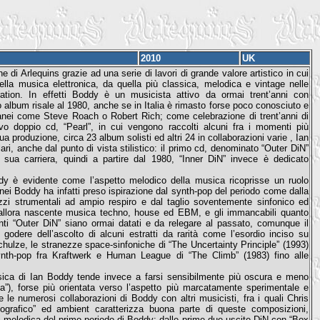
2010
UK
 di Arlequins grazie ad una serie di lavori di grande valore artistico in cui
ella musica elettronica, da quella più classica, melodica e vintage nelle
ation. In effetti Boddy è un musicista attivo da ormai trent’anni con
o album risale al 1980, anche se in Italia è rimasto forse poco conosciuto e
ranei come Steve Roach o Robert Rich; come celebrazione di trent’anni di
 doppio cd, “Pearl”, in cui vengono raccolti alcuni fra i momenti più
ua produzione, circa 23 album solisti ed altri 24 in collaborazioni varie , Ian
i, anche dal punto di vista stilistico: il primo cd, denominato “Outer DiN”
a sua carriera, quindi a partire dal 1980, “Inner DiN” invece è dedicato
ddy è evidente come l’aspetto melodico della musica ricoprisse un ruolo
anei Boddy ha infatti preso ispirazione dal synth-pop del periodo come dalla
zzi strumentali ad ampio respiro e dal taglio soventemente sinfonico ed
 l’allora nascente musica techno, house ed EBM, e gli immancabili quanto
nti “Outer DiN” siano ormai datati e da relegare al passato, comunque il
 godere dell’ascolto di alcuni estratti da rarità come l’esordio inciso su
hulze, le stranezze space-sinfoniche di “The Uncertainty Principle” (1993)
th-pop fra Kraftwerk e Human League di “The Climb” (1983) fino alle
sica di Ian Boddy tende invece a farsi sensibilmente più oscura e meno
a”), forse più orientata verso l’aspetto più marcatamente sperimentale e
 le numerosi collaborazioni di Boddy con altri musicisti, fra i quali Chris
ografico” ed ambient caratterizza buona parte di queste composizioni,
esi melodica del primo periodo di Boddy: dalle prime due uscite DiN con “Box