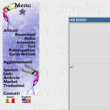
IAN BODDY
Italian
English