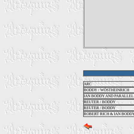
ARC
BODDY / WÖSTHEINRICH
IAN BODDY AND PARALLE
REUTER / BODDY
REUTER / BODDY
ROBERT RICH & IAN BODD