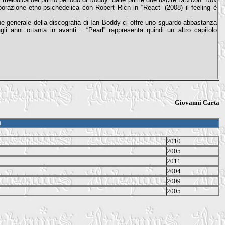
aborazione etno-psichedelica con Robert Rich in “React” (2008) il feeling è
one generale della discografia di Ian Boddy ci offre uno sguardo abbastanza
li anni ottanta in avanti... “Pearl” rappresenta quindi un altro capitolo
Giovanni Carta
i
2010
2005
2011
2004
2009
2005