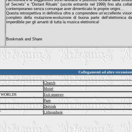
of Secrets” e “Distant Rituals” (uscite entrambi nel 1999) fino alla coll
contemporaneo senza comunque aver dimenticato le proprie origini...
Questa retrospettiva in definitiva oltre a comprendere un’eccellente visi
completo della mutazione-evoluzione di buona parte dell’elettronica dag
imperdibile per gli amanti di tutta la musica elettronica!
Collegamenti ad altre recension
Church
Moiré
L WORLDS
Exit strategy
Pure
Dervish
Y
Lithosphere