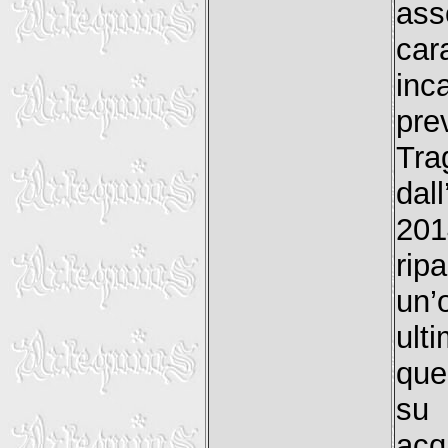
ass
car
inc
pre
Tra
dal
201
rip
un’
ult
que
su 
acq