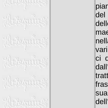
pia
del
del
mae
nel
var
ci 
dal
tra
fras
sua
del