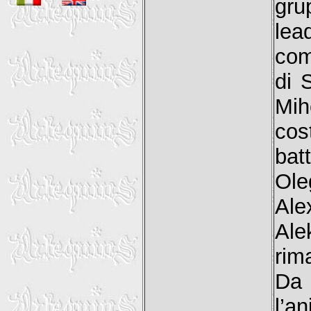
gru
lea
com
di 
Mih
cos
bat
Ole
Ale
Ale
rima
Da 
l’a