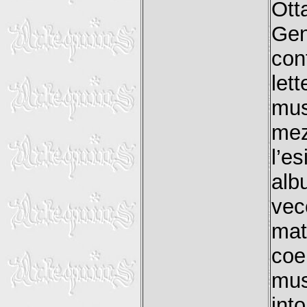
Ott
Ge
co
let
mus
mez
l’e
alb
vec
mat
coe
mu
in