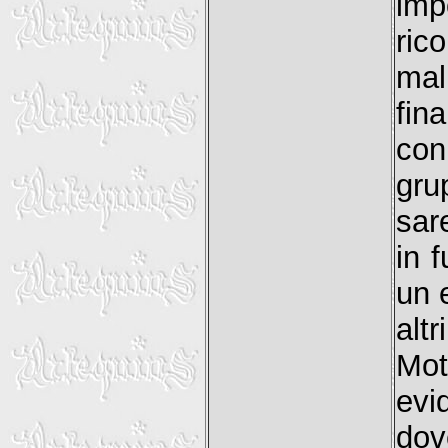
imp
ric
mal
fin
con
gru
sar
in 
un 
alt
Mot
evi
dov