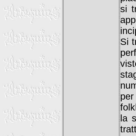
si 
app
inc
Si t
per
vis
stag
nume
per
fol
la 
tr