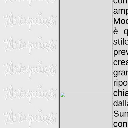
con
amp
Moo
è q
st
pre
cre
gra
rip
chi
dal
Sun
con