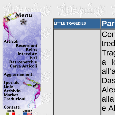
Par
LITTLE TRAGEDIES
Co
tre
Tra
a l
all
Das
Ale
all
Italian
English
e A