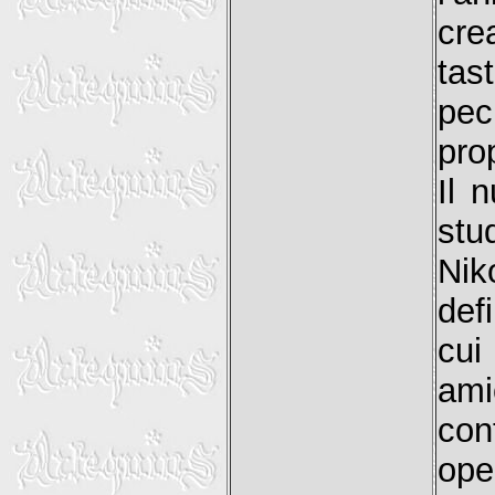
cre
tas
pec
prop
Il 
stu
Nik
def
cui
ami
con
ope