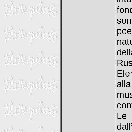
fon
son
poe
nat
del
Rus
Elem
all
musi
con
Le
dal