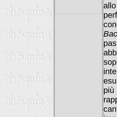
all
per
con
Bac
pas
ab
sop
int
esu
più
rap
ca