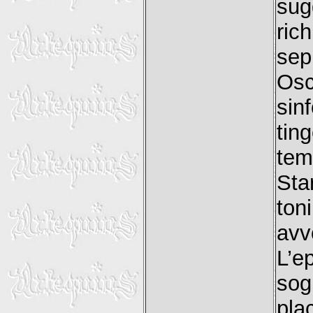
sug
ric
sep
Os
sin
ti
tem
Sta
ton
avv
L’e
sog
pla