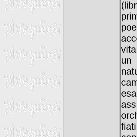
(li
pri
poe
acc
vit
un 
nat
cam
esa
ass
orc
fia