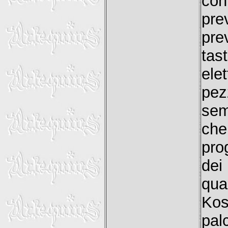
co
pr
pre
tas
ele
pez
sem
che
pro
dei
qua
Kos
pal