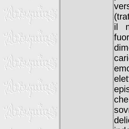
ver
(tr
il 
fuo
dim
car
emo
elet
epi
che
sov
del