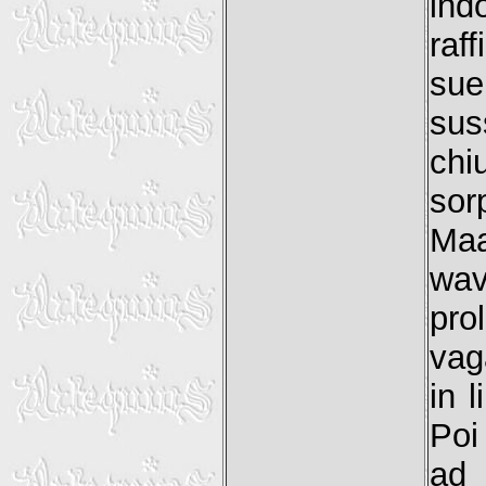
in
raf
sue
sus
ch
sor
Ma
wav
pro
va
in 
Poi
ad 