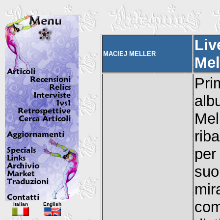
Liv
MACIEJ MELLER
Mel
Pri
alb
Mel
rib
per
su
mir
Italian
English
com