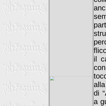
an
sem
par
str
per
fli
il 
con
toc
all
di 
a g