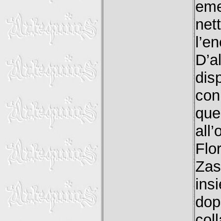
eme
net
l’
D’a
dis
con
qu
all
Flo
Za
ins
do
col