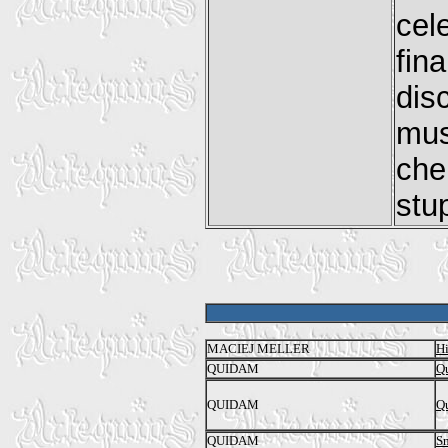
cel
fin
dis
mus
che
stu
MACIEJ MELLER
Hi
QUIDAM
Q
QUIDAM
Q
QUIDAM
S