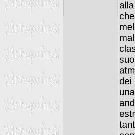
all
che
me
mal
cl
suo
atm
dei
una
and
est
tan