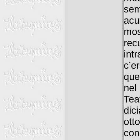
sem
ac
mos
rec
int
c’e
que
nel
Tea
dic
ott
con