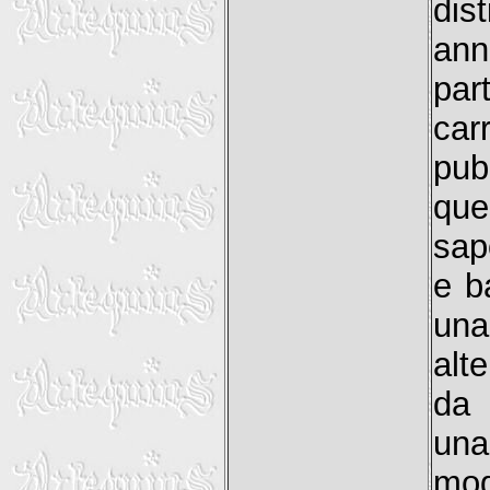
dis
ann
par
car
pub
que
sap
e b
una
alt
da 
una
mod