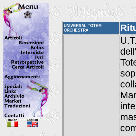
Rit
UNIVERSAL TOTEM
ORCHESTRA
U.T
del
Tot
sop
coll
Ma
int
ma
Italian
English
com