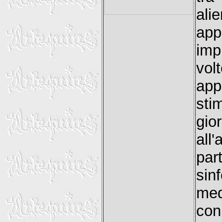
ali
ap
impr
vol
ap
sti
gi
al
par
sin
med
con