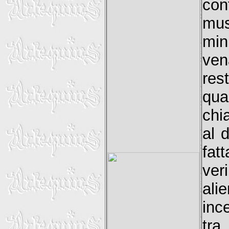
con
mus
min
ven
res
qua
chi
al 
fat
ver
ali
inc
tra