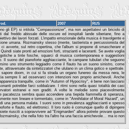
rod.
2007
RUS
o gli EP) si intitola "Compassionizer", ma non aspettatevi un briciolo di
ti dal freddo abissale delle oscure ed inospitali lande siberiane, fino a
ettivo dei lavori forzati. L'impatto emozionale della musica è travolgente e
sione umana. Rozmainsky stesso (mente, tastierista e percussionista del
 ci avverte, sul retro copertina, che l'album si propone di
smascherare e
. Quindi siate pronti ad emozioni forti, strazianti e laceranti. Se avete voglia
 gotiche a tinte fosche, squarci di musica contemporanea e suggestioni
rno. Il suono del pianoforte agghiacciante, le campane tubulari che seguono
Persino uno strumento leggiadro come il flauto ha un suono sinistro, come
e, attraversate da sintetizzatori che ululano in un clima gotico e spettrale.
al sapore doom, in cui si fa strada un organo funereo da messa nera, le
a sempre lì ad osservarci con intenzioni non proprio amichevoli. Anche
n apparenza tranquille, come in "Autumn of Hypocrisy", è bene non lasciarsi
nanti potrebbe farci sobbalzare. I ritmi sono nella quasi totalità dei casi
rvatori estranei e non graditi. A volte le melodie sono piacevolmente
tà e pacatezza sembra quasi accendere una tiepida fiammella di speranza,
mente non lineare e tormentato, come in "Annihilator of Moral Hazard", un
di una persona malata. I suoni sono in prevalenza agghiaccianti e spesso
noforte e flauto, ed elettronici. Il loro ruolo è comunque quello di dipingere
siete riusciti a sopravvivere ad "Enigmarden" allora potrete provare questo
 Rozmainsky, che nella foto tra l'altro ha una faccia amichevole… ma io non