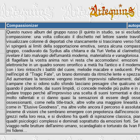
Compassionizer
autop
Questo nuovo album del gruppo russo (il quinto in studio, se si escludon
compassione: una volta collocato il dischetto nel lettore sarete travol
visualizzare colonne di deportati che stancamente si trascinano verso l'obi
vi spingerà ai limiti della sopportazione emotiva, senza alcuna compas
gruppo, coadiuvato da Sydius alla chitarra e da Yuri Verba al clarinetto)
rivelare il lato malvagio dell'umanità moderna, materialista e vanagloriosa
di flagellare la vostra anima non vi resta che accomodarvi: emozioni
elettroniche in un quadro sonoro orrorifico a metà fra l'antico e il mode
con i loro rintocchi i battiti del cuore, melodie macabre e seducenti. 
nell'incipit di "Tragic Fate", un brano dominato da ritmiche lente e spezzat
Ad aumentare la tensione vengono inseriti improvvisi rallentamenti, d
campane che si odono sullo sfondo lasciano presagire che qualcuno sti
quando il pianoforte, dai suoni limpidi, ci concede melodie più pulite e i
andare troppo perché all'improvviso una scelta di suoni tormentati e disso
molto rallentati e ci danno quasi la sensazioni di essere degli osse
ossessionanti, come nella title-track, altre volte una maggiore lineari
come in "Elusive Goodness", ma altre volte ancora il percorso è assoluta
insieme di visioni che sembrano emergere con prepotenza dall'inconscio 
grezzi nella loro resa, e si dividono fra quelli di ispirazione classica, pia
quadri psicologici complessi e dominati soprattutto da emozioni forti. Se 
viaggio nelle brutture dell'animo umano, scandagliato e torturato da Ivan
mi fiderei…