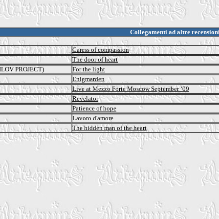
Collegamenti ad altre recension
Caress of compassion
The door of heart
LOV PROJECT)
For the light
Enigmarden
Live at Mezzo Forte Moscow September ‘09
Revelator
Patience of hope
Lavoro d'amore
The hidden man of the heart