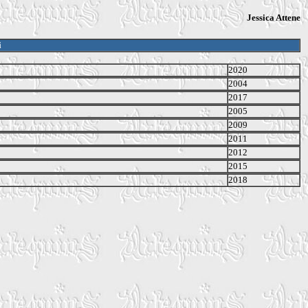
Jessica Attene
i
2020
2004
2017
2005
2009
2011
2012
2015
2018