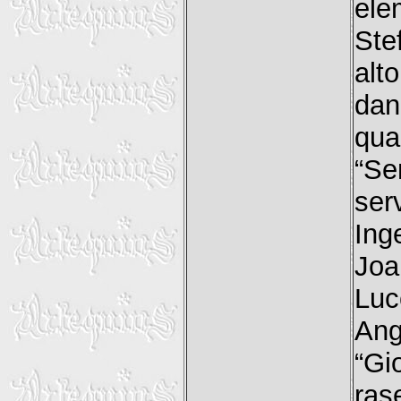
ele
Ste
alt
dan
qua
“Se
ser
Ing
Joa
Lu
Ang
“Gi
ras