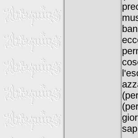
pre
mus
ban
ecc
per
co
l'e
azz
(pe
(pe
gio
sap