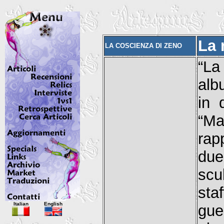
La 
LA COSCIENZA DI ZENO
“La
alb
in 
“Ma
rap
due
scu
sta
Italian
English
gue