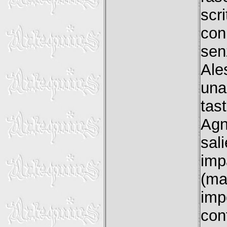
scr
con
sen
Ale
una
tas
Agn
sal
imp
(ma
imp
con