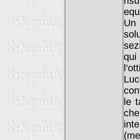
ris
equ
Un 
sol
sez
qu
l'o
Luc
cont
le 
che
int
(me