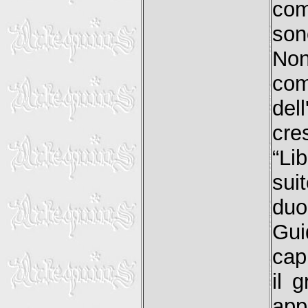
com
son
No
com
del
cre
“Li
sui
duo
Gui
cap
il 
app