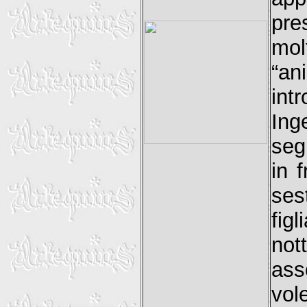
pre
mol
“a
int
Ing
seg
in 
ses
fig
not
ass
vol