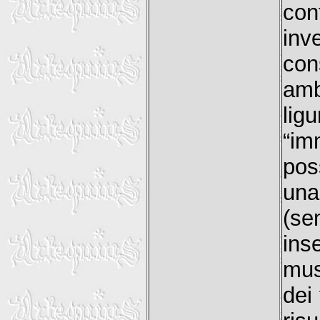
con
inv
co
amb
lig
“i
pos
una 
(se
ins
mus
dei 