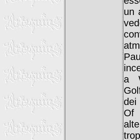
ess
un 
ved
con
atm
Pau
inc
a W
Gol
dei
Of
alt
tro