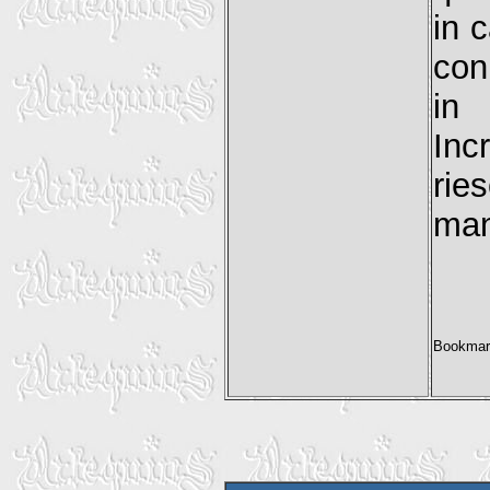
in 
con
in
Inc
rie
man