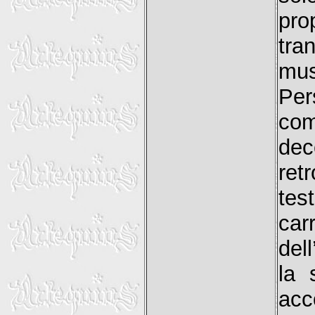
pro
tra
mus
Pe
com
dec
ret
tes
ca
dell
la 
acc