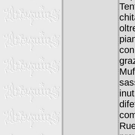
Ten
chi
olt
pia
con
gra
Muf
sas
inu
dif
com
Rue