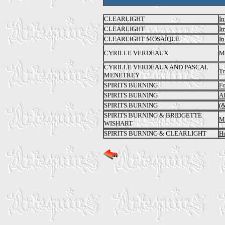
CLEARLIGHT
In
CLEARLIGHT
Im
CLEARLIGHT MOSAÏQUE
In
CYRILLE VERDEAUX
Me
CYRILLE VERDEAUX AND PASCAL
Tr
MENETREY
SPIRITS BURNING
Fo
SPIRITS BURNING
Al
SPIRITS BURNING
(
SPIRITS BURNING & BRIDGETTE
Ma
WISHART
SPIRITS BURNING & CLEARLIGHT
He