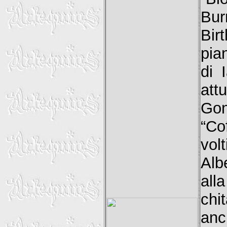
Bur
Bir
pia
di 
att
Gon
“Co
vol
Alb
all
chi
anc