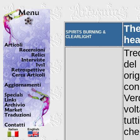
The
SPIRITS BURNING &
CLEARLIGHT
he
Tre
del
ori
con
Ver
vol
tutt
Italian
English
ch