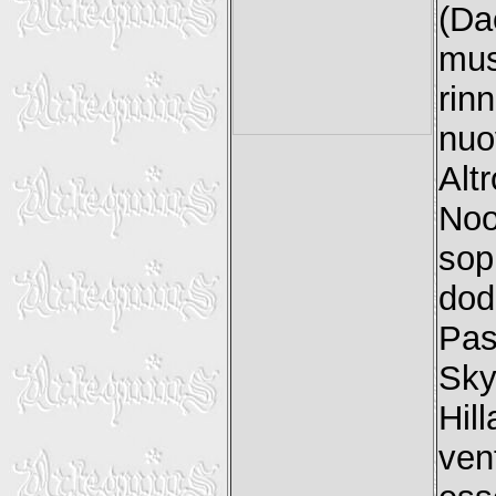
(Da
mus
rin
nuo
Alt
Noo
sopr
dod
Pas
Sky
Hil
ven