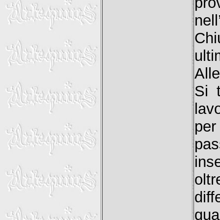
pro
nel
Chi
ult
All
Si 
lav
per
pas
ins
olt
dif
qua