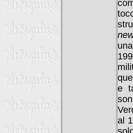
co
toc
str
ne
una
19
mil
que
e t
son
Ver
al 
sol