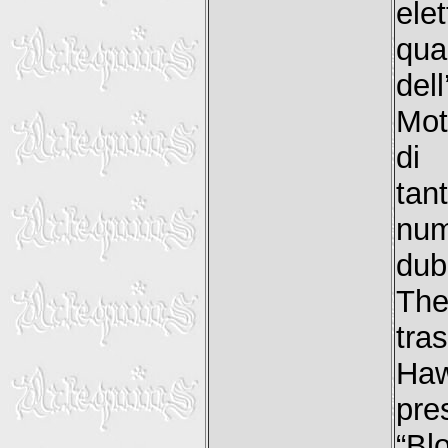
elet
qua
del
Mot
di 
tan
num
dub
The
tra
Haw
pre
“Bl