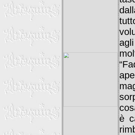
dal
tut
vol
agl
mol
“Fa
ape
mag
sor
cos
è c
rim