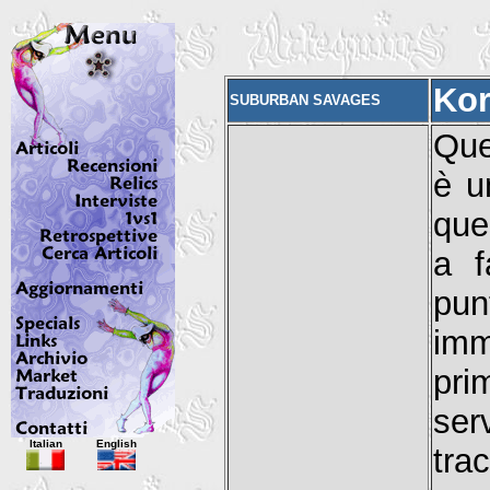
Kor
SUBURBAN SAVAGES
Que
è u
que
a f
pu
imm
pri
ser
Italian
English
tra