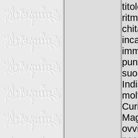
tit
rit
chi
inc
imm
punt
su
Ind
mol
Cur
Ma
ov