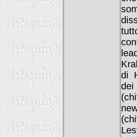
som
dis
tut
con
lea
Kra
di 
dei
(ch
ne
(ch
Les