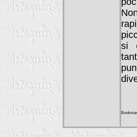
poc
Non
rap
pic
si 
tan
pun
div