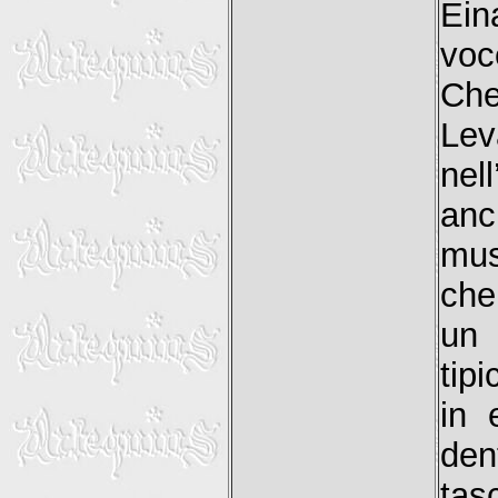
Ein
voc
Che
Le
nel
anc
mus
che
un 
tip
in 
den
tas