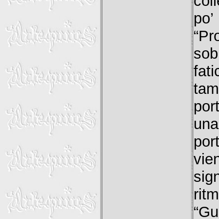
col
po’
“Pr
sob
fat
tam
por
una
por
vie
sig
ri
“Gu