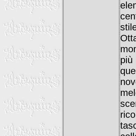
ele
cen
sti
Ott
mom
più
que
nov
mel
sce
ric
tas