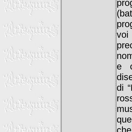
pro
(ba
pro
voi
pre
nom
e c
dis
di 
ros
mus
que
che