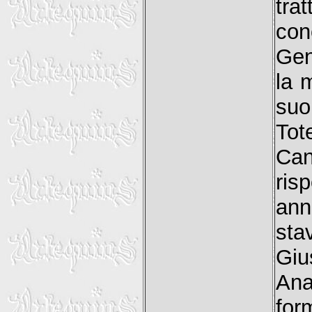
tra
con
Gen
la 
suo
Tot
Can
ris
ann
sta
Giu
Ana
fo