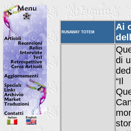
Ai 
RUNAWAY TOTEM
del
Que
di 
ded
“Il
Que
Can
mom
Italian
English
sto