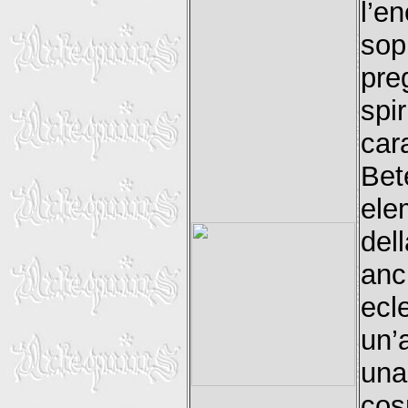
l’e
sop
pr
sp
car
Bet
ele
del
an
ecl
un’
una
cos