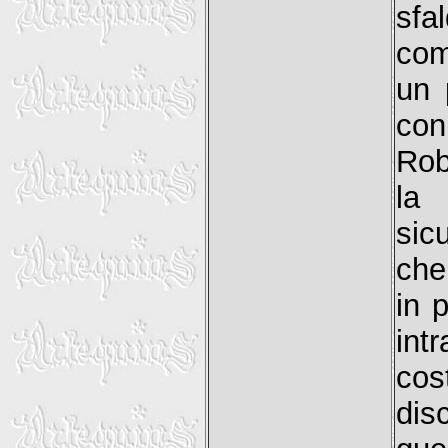
sf
com
un 
con
Rob
la
sic
che
in 
int
cos
dis