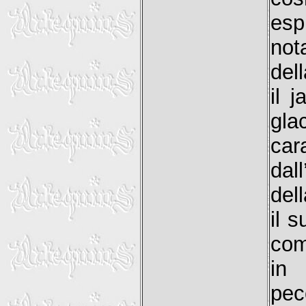
esp
not
del
il 
gla
car
dal
del
il 
com
in 
pec