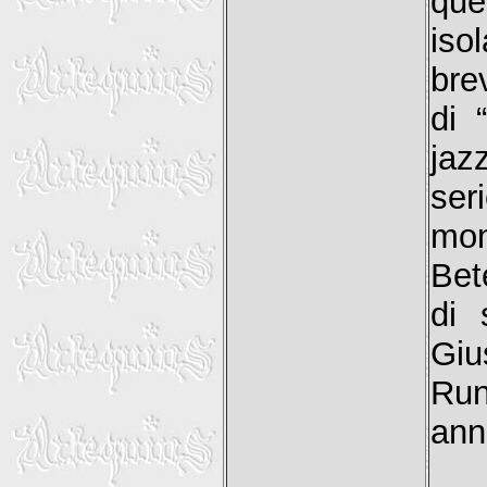
que
iso
bre
di 
jaz
ser
mon
Bet
di 
Giu
Run
anni